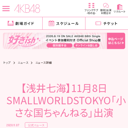
ファンクラブ
取材/出演
リクルート
-柱の会-
お問合せ
劇場ガイド
スケジュール
チケット
トップ
ニュース
ニュース詳細
【浅井七海】11月8日
SMALLWORLDSTOKYO「小
さな国ちゃんねる」出演
公式ニュース
2020.11.07