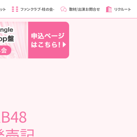
ット
ファンクラブ
-柱の会-
取材/出演
お問合せ
リクルート
B48
』発売記