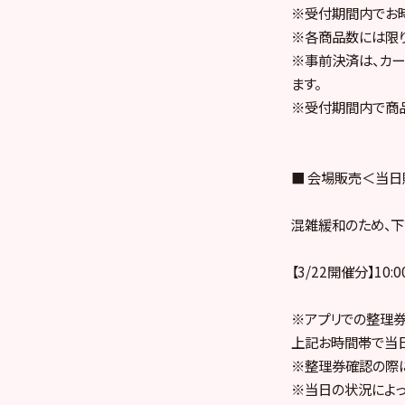
※受付期間内でお時
※各商品数には限り
※事前決済は、カ
ます。
※受付期間内で商
■ 会場販売＜当
混雑緩和のため、下
【3/22開催分】10:
※アプリでの整理券
上記お時間帯で当日
※整理券確認の際に
※当日の状況によっ