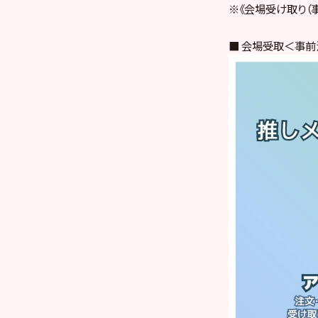
※《会場受け取り（事
■ 会場受取＜事