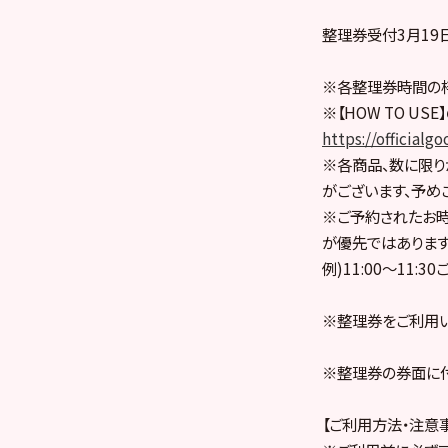
整理券受付3月19日（
※各整理券時間の
※【HOW TO U
https://officia
※各商品、数に限り
がございます、予め
※ご予約されたお
が優先ではあります
例)11:00〜11
※整理券をご利用い
※整理券の券面に付
【ご利用方法・注意