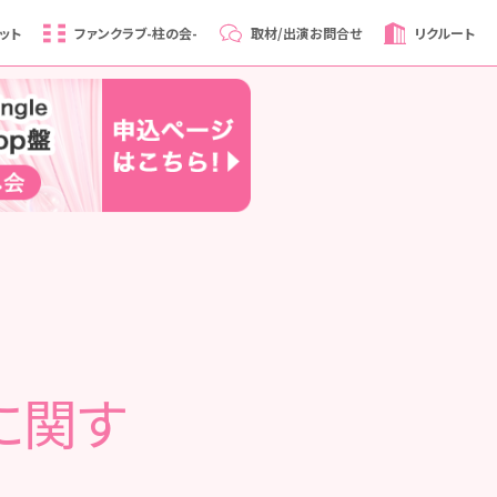
ット
ファンクラブ
-柱の会-
取材/出演
お問合せ
リクルート
佳に関す