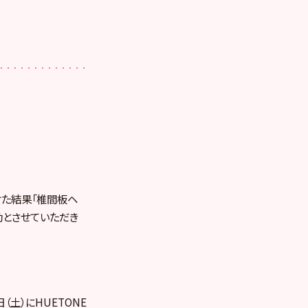
けた結果「椎間板ヘ
動とさせていただき
（土）にHUETONE