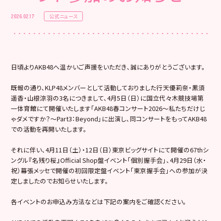
公式ニュース
2026.02.17
日頃よりAKB48へ温かいご声援をいただき、誠にありがとうございます。
既報の通り、KLP48メンバーとして活動しておりました行天優莉奈・黒須
遥香・山根涼羽の3名につきまして、4月5日（日）に国立代々木競技場第
一体育館にて開催いたします「AKB48春コンサート2026～私たちだけじ
ゃダメですか？～Part3：Beyond」に出演し、同コンサートをもってAKB48
での活動を再開いたします。
それに伴い、4月11日（土）・12日（日）東京ビッグサイトにて開催の67thシ
ングル『名残り桜』Official Shop盤イベント「個別握手会」、4月29日（水・
祝）幕張メッセで開催の初回限定盤イベント「東京握手会」への参加が決
定しましたのでお知らせいたします。
各イベントのお申込み方法などは下記の案内をご確認ください。