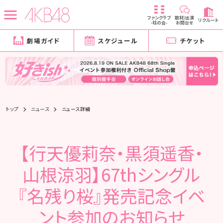
ファンクラブ
取材/出演
リクルート
-柱の会-
お問合せ
劇場ガイド
スケジュール
チケット
トップ
ニュース
ニュース詳細
【行天優莉奈・黒須遥香・
山根涼羽】67thシングル
『名残り桜』発売記念イベ
ント参加のお知らせ