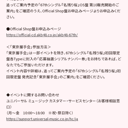
追ってご案内予定の「67thシングル『名残り桜』OS盤 第10販売開始のご
案内」をご確認のうえ、Official Shop盤お申込みページよりお申込みくだ
さい。
●Official Shop盤お申込みページ
https://official-cd.akb48.co.jp/akb48-67th/
＜「東京握手会」参加方法＞
「東京握手会」は一部イベントを除き、67thシングル『名残り桜』初回限定
盤各Typeに封入の「応募抽選シリアルナンバー券」をお持ちであれば、ど
なたでもご参加いただけます。
イベント内容や詳細は、追ってご案内予定の「67thシングル『名残り桜』初
回限定盤 発売記念「東京握手会」のご案内」をご確認ください。
◆イベントに関するお問い合わせ
ユニバーサル ミュ－ジック カスタマー・サービスセンター（お客様相談窓
口）
（月～金 10:00～18:00 ※祝・祭日除く）
https://support.universal-music.co.jp/hc/ja