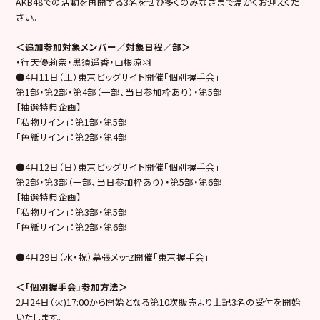
AKB48での活動を再開する3名をぜひ多くのみなさまで温かくお迎えくだ
さい。
＜追加参加対象メンバー／対象日程／部＞
・行天優莉奈・黒須遥香・山根涼羽
●4月11日（土）東京ビッグサイト開催「個別握手会」
第1部・第2部・第4部（一部、当日参加枠あり）・第5部
【抽選特典企画】
「私物サイン」：第1部・第5部
「色紙サイン」：第2部・第4部
●4月12日（日）東京ビッグサイト開催「個別握手会」
第2部・第3部（一部、当日参加枠あり）・第5部・第6部
【抽選特典企画】
「私物サイン」：第3部・第5部
「色紙サイン」：第2部・第6部
●4月29日（水・祝）幕張メッセ開催「東京握手会」
＜「個別握手会」参加方法＞
2月24日（火)17:00から開始となる第10次販売より上記3名の受付を開始
いたします。