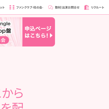
ット
ファンクラブ
-柱の会-
取材/出演
お問合せ
リクルート
こから
 を配