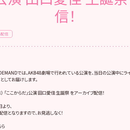
信！
場配信
! ON DEMANDでは、AKB48劇場で行われている公演を、当日の公演中に
としてお届けします。
（木） 「ここからだ」公演 田口愛佳 生誕祭 をアーカイブ配信！
より、
配信となりますので、お見逃しなく！
ちら