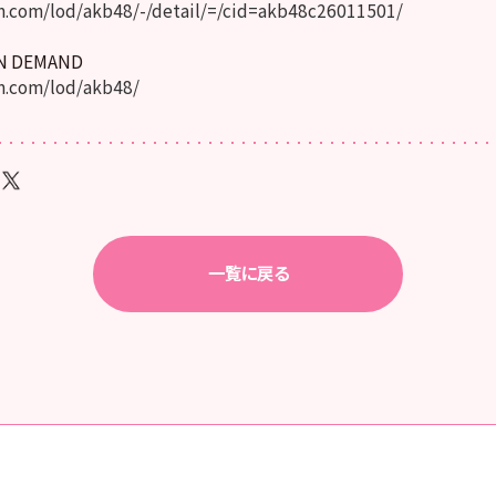
.com/lod/akb48/-/detail/=/cid=akb48c26011501/
ON DEMAND
.com/lod/akb48/
一覧に戻る