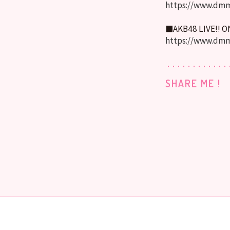
https://www.dmm
■AKB48 LIVE!! 
https://www.dmm
SHARE ME !