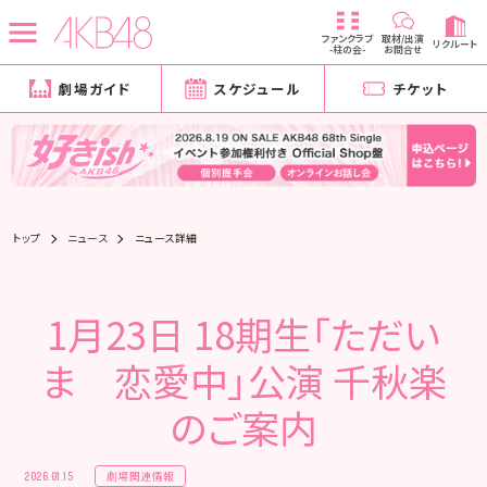
ファンクラブ
取材/出演
リクルート
-柱の会-
お問合せ
劇場ガイド
スケジュール
チケット
トップ
ニュース
ニュース詳細
1月23日 18期生「ただい
ま 恋愛中」公演 千秋楽
のご案内
劇場関連情報
2026.01.15