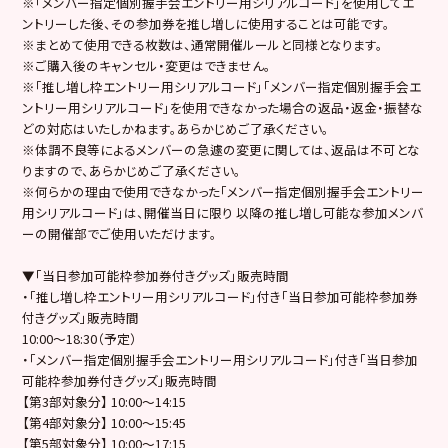
※「メンバー指定個別握手会エントリー用シリアルコード」を使用してエ
ントリーした後、その参加券を推し増しに使用することは可能です。
※まとめて使用できる枚数は、通常開催ルールと同様となります。
※ご購入後のキャンセル・変更はできません。
※「推し増し枠エントリー用シリアルコード」「メンバー指定個別握手会エ
ントリー用シリアルコード」を使用できなかった場合の返品・返金・振替な
どの対応はいたしかねます。あらかじめご了承ください。
※体調不良等によるメンバーの急遽の変更に関しては、返品は不可とな
りますので、あらかじめご了承ください。
※何らかの理由で使用できなかった「メンバー指定個別握手会エントリー
用シリアルコード」は、開催当日に限り 以降の推し増し可能な参加メンバ
ーの開催部でご使用いただけます。
▼「当日参加可能枠参加券付きグッズ」販売時間
・「推し増し枠エントリー用シリアルコード」付き「当日参加可能枠参加券
付きグッズ」販売時間
10:00～18:30（予定）
・「メンバー指定個別握手会エントリー用シリアルコード」付き「当日参加
可能枠参加券付きグッズ」販売時間
【第3部対象分】 10:00～14:15
【第4部対象分】 10:00～15:45
【第5部対象分】 10:00～17:15