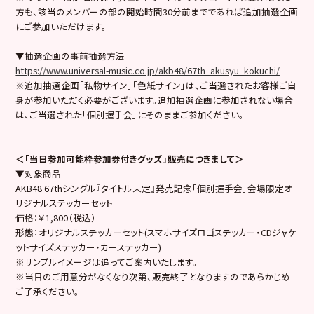
方も、該当のメンバーの部の開始時間30分前までであれば追加抽選企画
にご参加いただけます。
▼抽選企画の事前抽選方法
https://www.universal-music.co.jp/akb48/67th_akusyu_kokuchi/
※追加抽選企画「私物サイン」「色紙サイン」は、ご当選されたお客様ご自
身が参加いただく必要がございます。追加抽選企画に参加されない場合
は、ご当選された「個別握手会」にそのままご参加ください。
＜「当日参加可能枠参加券付きグッズ」販売につきまして＞
▼対象商品
AKB48 67thシングル『タイトル未定』発売記念「個別握手会」会場限定オ
リジナルステッカーセット
価格：￥1,800（税込）
形態：オリジナルステッカーセット(スマホサイズロゴステッカー・CDジャケ
ットサイズステッカー・カーステッカー)
※サンプルイメージは追ってご案内いたします。
※当日のご用意分がなくなり次第、販売終了となりますのであらかじめ
ご了承ください。