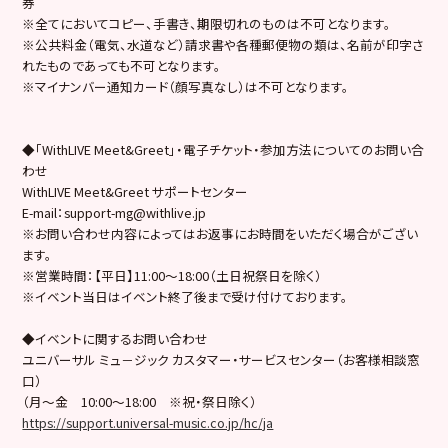
券
※全てにおいてコピー、手書き、期限切れのものは不可となります。
※公共料金（電気、水道など）請求書や各種郵便物の類は、名前が印字さ
れたものであっても不可となります。
※マイナンバー通知カード（顔写真なし）は不可となります。
◆「WithLIVE Meet&Greet」・電子チケット・参加方法についてのお問い合
わせ
WithLIVE Meet&Greet サポートセンター
E-mail：support-mg@withlive.jp
※お問い合わせ内容によってはお返事にお時間をいただく場合がござい
ます。
※営業時間：【平日】11:00〜18:00（土日祝祭日を除く）
※イベント当日はイベント終了後まで受け付けております。
◆イベントに関するお問い合わせ
ユニバーサル ミュ－ジック カスタマー・サービスセンター（お客様相談窓
口）
（月～金 10:00～18:00 ※祝・祭日除く）
https://support.universal-music.co.jp/hc/ja