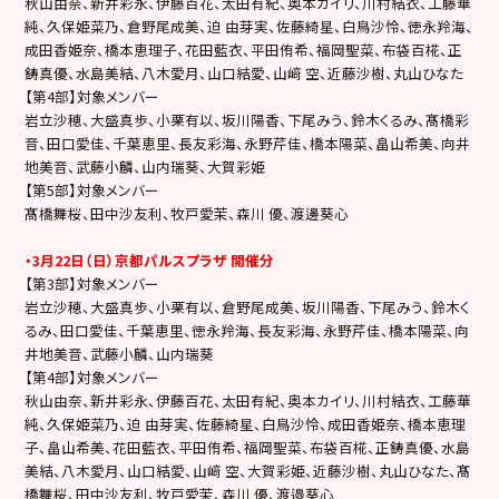
秋山由奈、新井彩永、伊藤百花、太田有紀、奥本カイリ、川村結衣、工藤華
純、久保姫菜乃、倉野尾成美、迫 由芽実、佐藤綺星、白鳥沙怜、徳永羚海、
成田香姫奈、橋本恵理子、花田藍衣、平田侑希、福岡聖菜、布袋百椛、正
鋳真優、水島美結、八木愛月、山口結愛、山﨑 空、近藤沙樹、丸山ひなた
【第4部】対象メンバー
岩立沙穂、大盛真歩、小栗有以、坂川陽香、下尾みう、鈴木くるみ、髙橋彩
音、田口愛佳、千葉恵里、長友彩海、永野芹佳、橋本陽菜、畠山希美、向井
地美音、武藤小麟、山内瑞葵、大賀彩姫
【第5部】対象メンバー
髙橋舞桜、田中沙友利、牧戸愛茉、森川 優、渡邊葵心
・3月22日（日）京都パルスプラザ 開催分
【第3部】対象メンバー
岩立沙穂、大盛真歩、小栗有以、倉野尾成美、坂川陽香、下尾みう、鈴木く
るみ、田口愛佳、千葉恵里、徳永羚海、長友彩海、永野芹佳、橋本陽菜、向
井地美音、武藤小麟、山内瑞葵
【第4部】対象メンバー
秋山由奈、新井彩永、伊藤百花、太田有紀、奥本カイリ、川村結衣、工藤華
純、久保姫菜乃、迫 由芽実、佐藤綺星、白鳥沙怜、成田香姫奈、橋本恵理
子、畠山希美、花田藍衣、平田侑希、福岡聖菜、布袋百椛、正鋳真優、水島
美結、八木愛月、山口結愛、山﨑 空、大賀彩姫、近藤沙樹、丸山ひなた、髙
橋舞桜、田中沙友利、牧戸愛茉、森川 優、渡邉葵心