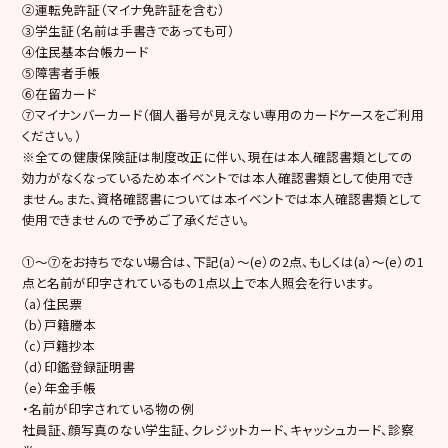
②運転免許証（マイナ免許証を含む）
③学生証（名前は手書きであっても可）
④住民基本台帳カード
⑤障害者手帳
⑥在留カード
⑦マイナンバーカード（個人番号が見えない専用のカードケースをご利用
ください。）
※全ての健康保険証は制度改正に伴い、現在は本人確認書類としての
効力がなくなっているため本イベントでは本人確認書類として使用でき
ません。また、資格確認書については本イベントでは本人確認書類として
使用できませんので予めご了承ください。
①～⑦をお持ちでない場合は、下記(a）～(e）の2点、もしくは(a）～(e）の1
点と名前が印字されているもの1点以上で本人照会を行います。
（a）住民票
（b）戸籍謄本
（c）戸籍抄本
（d）印鑑登録証明書
（e）年金手帳
・名前が印字されている物の例
社員証、顔写真のない学生証、クレジットカード、キャッシュカード、診察