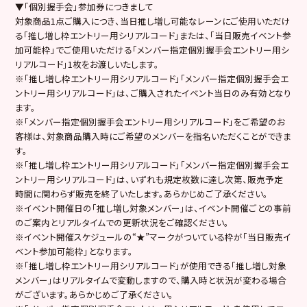
▼「個別握手会」参加券につきまして
対象商品1点ご購入につき、当日推し増し可能なレーンにご使用いただけ
る「推し増し枠エントリー用シリアルコード」または、「当日販売イベント参
加可能枠」でご使用いただける「メンバー指定個別握手会エントリー用シ
リアルコード」1枚をお渡しいたします。
※「推し増し枠エントリー用シリアルコード」「メンバー指定個別握手会エ
ントリー用シリアルコード」は、ご購入されたイベント当日のみ有効となり
ます。
※「メンバー指定個別握手会エントリー用シリアルコード」をご希望のお
客様は、対象商品購入時にご希望のメンバーを指名いただくことができま
す。
※「推し増し枠エントリー用シリアルコード」「メンバー指定個別握手会エ
ントリー用シリアルコード」は、いずれも規定枚数に達し次第、販売予定
時間に関わらず販売を終了いたします。あらかじめご了承ください。
※イベント開催日の「推し増し対象メンバー」は、イベント開催ごとの事前
のご案内とリアルタイムでの更新状況をご確認ください。
※イベント開催スケジュールの“★”マークがついている枠が「当日販売イ
ベント参加可能枠」となります。
※「推し増し枠エントリー用シリアルコード」が使用できる「推し増し対象
メンバー」はリアルタイムで変動しますので、購入時と状況が変わる場合
がございます。あらかじめご了承ください。