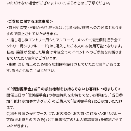
いただけない場合がございますので、あらかじめご了承ください。
<ご参加に関する注意事項＞
・前日や深夜・早朝から並ぶ行為は、会場・周辺施設へのご迷惑となりま
すので禁止させていただきます。
・「推し増し枠エントリー用シリアルコード」「メンバー指定個別握手会エ
ントリー用シリアルコード」は、購入したご本人のみ使用可能となります。
転売・譲渡が発覚した場合は今後全てのイベントへのご参加をお断りさ
せていただく場合がございます。
・事故･混乱防止のため様々な制限を設けさせていただく場合がありま
す。あらかじめご了承ください。
＜「個別握手会」当日の参加権利をお持ちでないお客様につきまして＞
開催当日の「個別握手会」の参加権利をお持ちでないお客様も、「当日参
加可能枠参加券付きグッズ」のご購入で「個別握手会」にご参加いただけ
ます。
会場外設置の受付ブースにて、お客様の「お名前・ご住所・AKB48グルー
プID(※お持ちの方のみ)」と主催者指定の「本人確認書類」を確認させて
いただきます。