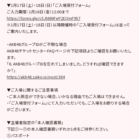
▼1月17日（土）・18日（日）「ご入場受付フォーム」
ご入力期限：1月16日（金）12:00まで
https://forms.gle/c5JhNMFeP2EQmF957
※1月17日（土）・18日（日）以降開催時の「ご入場受付フォーム」は追って
ご案内いたします。
・AKB48グループIDがご不明な場合
AKB48チケットセンターFAQページの下記項目よりご確認をお願いいたし
ます。
「6. AKB48グループIDを忘れてしまいました。どうすれば確認できます
か？」
https://akb48.zaiko.io/post/364
▼ご入場に関するご注意事項
・ご本人照会ができない場合、いかなる理由でもご入場はできません。
・「ご入場受付フォーム」にて入力いただいても、ご入場をお断りする場合
がございます。
▼主催者指定の「本人確認書類」
下記①～⑦の本人確認書類いずれか1点をご持参ください。
①パスポート