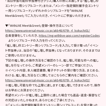
「当日参加可能枠参加券付きグッズ」購入の際にお渡しする「推し増し枠
エントリー用シリアルコード」または、「メンバー指定個別握手会エントリ
ー用シリアルコード」いずれかのシリアルコードを「WithLIVE
Meet&Greet」でご入力いただき、イベントにご参加いただきます。
▼「WithLIVE Meet&Greet」登録・操作方法について
https://www.universal-music.co.jp/akb48/67th_rl_kokuchi01/
会員登録をしていただき、
https://mg.withlive-app.com/registerCodes
よりシリアルコードの入力を行ってください。
「推し増し枠エントリー用シリアルコード」を入力して受け取った「イベン
ト参加券」は、当日の「推し増し参加券」となっておりますが、そのままでは
ご使用いただけません。
下記の推し増しの操作方法をご確認のうえ、推し増し可能な枠への推し
増しを行なってから、ご希望メンバーのレーン・部でご参加ください。
※イベント内容、本人確認書類、電子チケットの受け取り方法、まとめる、
わける、推し増し方法などに関してはこちらのご案内をご確認ください。
https://www.universal-music.co.jp/akb48/67th_rl_kokuchi02/
※推し増し可能な枠でも上限に達しますと推し増しできませんので、操作
はお早めにお済ませください。
希望のメンバーが推し増し上限枠に達した場合でも返品・返金・振替など
の対応はいたしかねます。あらかじめご了承ください。
※「メンバー指定個別握手会エントリー用シリアルコード」を受け取った