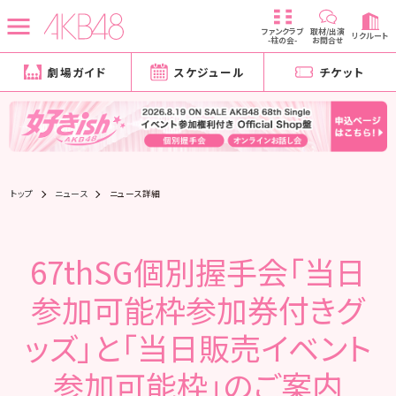
ファンクラブ
取材/出演
リクルート
-柱の会-
お問合せ
劇場ガイド
スケジュール
チケット
トップ
ニュース
ニュース詳細
67thSG個別握手会「当日
参加可能枠参加券付きグ
ッズ」と「当日販売イベント
参加可能枠」のご案内