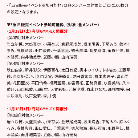
・「当日販売イベント参加可能枠」は各メンバーの対象部ごとに100枚分
の設定となります。
▼「当日販売イベント参加可能枠」（対象：全メンバー）
・1月17日（土）有明GYM-EX 開催分
【第3部】対象メンバー
岩立沙穂、大盛真歩、小栗有以、倉野尾成美、坂川陽香、下尾みう、鈴木く
るみ、髙橋彩音、田口愛佳、千葉恵里、徳永羚海、長友彩海、永野芹佳、橋
本陽菜、向井地美音、武藤小麟、山内瑞葵
【第4部】対象メンバー
秋山由奈、新井彩永、伊藤百花、太田有紀、奥本カイリ、川村結衣、工藤華
純、久保姫菜乃、迫 由芽実、佐藤綺星、成田香姫奈、橋本恵理子、畠山希
美、花田藍衣、平田侑希、福岡聖菜、布袋百椛、正鋳真優、水島美結、八木
愛月、山口結愛、山﨑 空、大賀彩姫、近藤沙樹、丸山ひなた、髙橋舞桜、田
中沙友利、牧戸愛茉、森川 優
・1月18日（日）有明GYM-EX 開催分
【第3部】対象メンバー
岩立沙穂、大盛真歩、小栗有以、倉野尾成美、坂川陽香、下尾みう、鈴木く
るみ、髙橋彩音、田口愛佳、千葉恵里、徳永羚海、長友彩海、永野芹佳、橋
本陽菜、向井地美音、武藤小麟、山内瑞葵