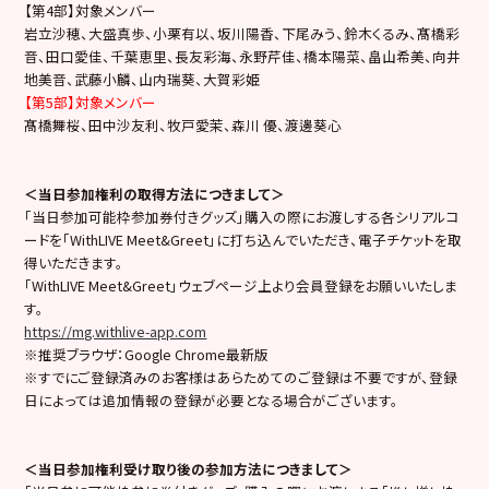
【第4部】対象メンバー
岩立沙穂、大盛真歩、小栗有以、坂川陽香、下尾みう、鈴木くるみ、髙橋彩
音、田口愛佳、千葉恵里、長友彩海、永野芹佳、橋本陽菜、畠山希美、向井
地美音、武藤小麟、山内瑞葵、大賀彩姫
【第5部】対象メンバー
髙橋舞桜、田中沙友利、牧戸愛茉、森川 優、渡邊葵心
＜当日参加権利の取得方法につきまして＞
「当日参加可能枠参加券付きグッズ」購入の際にお渡しする各シリアルコ
ードを「WithLIVE Meet&Greet」に打ち込んでいただき、電子チケットを取
得いただきます。
「WithLIVE Meet&Greet」ウェブページ上より会員登録をお願いいたしま
す。
https://mg.withlive-app.com
※推奨ブラウザ：Google Chrome最新版
※すでにご登録済みのお客様はあらためてのご登録は不要ですが、登録
日によっては追加情報の登録が必要となる場合がございます。
＜当日参加権利受け取り後の参加方法につきまして＞