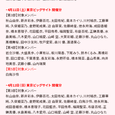
・4月11日（土）東京ビッグサイト 開催分
【第3部】対象メンバー
秋山由奈、新井彩永、伊藤百花、太田有紀、奥本カイリ、川村結衣、工藤華
純、久保姫菜乃、倉野尾成美、迫 由芽実、佐藤綺星、徳永羚海、成田香姫
奈、橋本恵理子、花田藍衣、平田侑希、福岡聖菜、布袋百椛、正鋳真優、水
島美結、八木愛月、山口結愛、山﨑 空、大賀彩姫、近藤沙樹、丸山ひなた、
髙橋舞桜、田中沙友利、牧戸愛茉、森川 優、渡邉葵心
【第4部】対象メンバー
岩立沙穂、大盛真歩、小栗有以、坂川陽香、下尾みう、鈴木くるみ、髙橋彩
音、田口愛佳、千葉恵里、長友彩海、永野芹佳、橋本陽菜、畠山希美、向井
地美音、武藤小麟、山内瑞葵
【第5部】対象メンバー
白鳥沙怜
・4月12日（日）東京ビッグサイト 開催分
【第3部】対象メンバー
秋山由奈、新井彩永、伊藤百花、太田有紀、奥本カイリ、川村結衣、工藤華
純、久保姫菜乃、倉野尾成美、迫 由芽実、佐藤綺星、白鳥沙怜、徳永羚海、
成田香姫奈、橋本恵理子、花田藍衣、平田侑希、福岡聖菜、布袋百椛、正
鋳真優、水島美結、八木愛月、山口結愛、山﨑 空、近藤沙樹、丸山ひなた