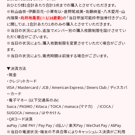
おひとり様1会計あたり合計3点までの購入とさせていただきます。
※秋山由奈・伊藤百花・小栗有以・倉野尾成美・佐藤綺星・八木愛月・山
内瑞葵・
向井地美音(※1/16更新)
の「当日参加可能枠参加券付きグッズ」
に関しては、1会計あたり1点のみの購入とさせていただきます。
※当日の状況により、追加でメンバー別の購入枚数制限を設けさせてい
ただく場合がございます。
※当日の状況により、購入枚数制限を変更させていただく場合がござい
ます。
※当日の状況により、販売時間は前後する場合がございます。
▼決済方法
・現金
・クレジットカード
VISA / Mastercard / JCB / American Express / Diners Club / ディスカバ
ーカード
・電子マネー (以下交通系のみ)
Suica / PASMO / Kitaca / TOICA / manaca (マナカ) / ICOCA /
SUGOCA / nimoca / はやかけん
・QRコード決済
auPay / LINE PAY / Pay Pay / d払い / 楽天Pay / WeChat Pay / AliPay
※当日の電波状況・端末の不具合等によりキャッシュレス決済がご利用