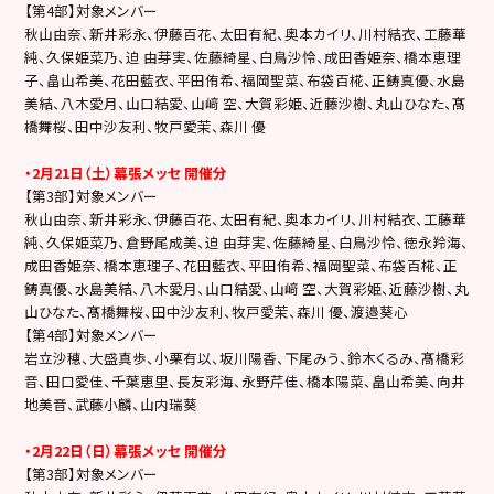
【第4部】対象メンバー
秋山由奈、新井彩永、伊藤百花、太田有紀、奥本カイリ、川村結衣、工藤華
純、久保姫菜乃、迫 由芽実、佐藤綺星、白鳥沙怜、成田香姫奈、橋本恵理
子、畠山希美、花田藍衣、平田侑希、福岡聖菜、布袋百椛、正鋳真優、水島
美結、八木愛月、山口結愛、山﨑 空、大賀彩姫、近藤沙樹、丸山ひなた、髙
橋舞桜、田中沙友利、牧戸愛茉、森川 優
・2月21日（土）幕張メッセ 開催分
【第3部】対象メンバー
秋山由奈、新井彩永、伊藤百花、太田有紀、奥本カイリ、川村結衣、工藤華
純、久保姫菜乃、倉野尾成美、迫 由芽実、佐藤綺星、白鳥沙怜、徳永羚海、
成田香姫奈、橋本恵理子、花田藍衣、平田侑希、福岡聖菜、布袋百椛、正
鋳真優、水島美結、八木愛月、山口結愛、山﨑 空、大賀彩姫、近藤沙樹、丸
山ひなた、髙橋舞桜、田中沙友利、牧戸愛茉、森川 優、渡邉葵心
【第4部】対象メンバー
岩立沙穂、大盛真歩、小栗有以、坂川陽香、下尾みう、鈴木くるみ、髙橋彩
音、田口愛佳、千葉恵里、長友彩海、永野芹佳、橋本陽菜、畠山希美、向井
地美音、武藤小麟、山内瑞葵
・2月22日（日）幕張メッセ 開催分
【第3部】対象メンバー