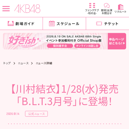
ファンクラブ
取材/出演
リクルート
-柱の会-
お問合せ
劇場ガイド
スケジュール
チケット
トップ
ニュース
ニュース詳細
【川村結衣】1/28(水)発売
「B.L.T.3月号」に登場！
公式ニュース
2026.01.14