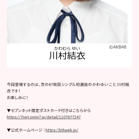
今回登場するのは、次の67枚目シングル初選抜のかわゆい こと 川村結
衣です！
お楽しみに！
▼セブンネット限定ポストカード付きはこちらから
https://7net.omni7.jp/detail/1107677247
▼公式ホームページ ：
https://bltweb.jp/