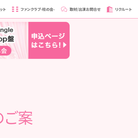
ット
ファンクラブ
-柱の会-
取材/出演
お問合せ
リクルート
のご案