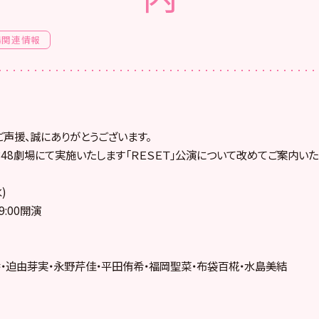
場関連情報
ご声援、誠にありがとうございます。
KB48劇場にて実施いたします「ＲＥＳＥＴ」公演について改めてご案内いた
)
9:00開演
・迫由芽実・永野芹佳・平田侑希・福岡聖菜・布袋百椛・水島美結