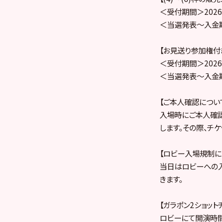
＜受付期間＞2026年
＜当選発表～入金期間＞
【お見送り参加権付き
＜受付期間＞2026年
＜当選発表～入金期間＞
【ご本人確認につい
入場時にご本人確
します。その際、チ
【ロビー入場規制に
当日はロビーへの
きます。
【ガラポン2ショッ
ロビーにて開演時間