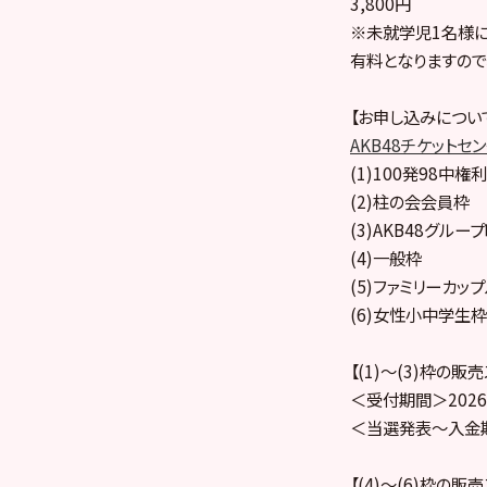
3,800円
※未就学児1名様
有料となりますので
【お申し込みについ
AKB48チケットセ
(1)100発98中権利
(2)柱の会会員枠
(3)AKB48グル
(4)一般枠
(5)ファミリーカッ
(6)女性小中学生枠
【(1)～(3)枠の販
＜受付期間＞2026年
＜当選発表～入金期間＞
【(4)〜(6)枠の販