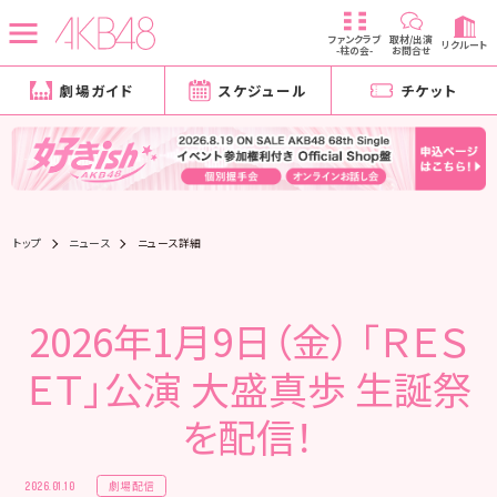
ファンクラブ
取材/出演
リクルート
-柱の会-
お問合せ
劇場ガイド
スケジュール
チケット
トップ
ニュース
ニュース詳細
2026年1月9日（金） 「ＲＥＳ
ＥＴ」公演 大盛真歩 生誕祭
を配信！
劇場配信
2026.01.10