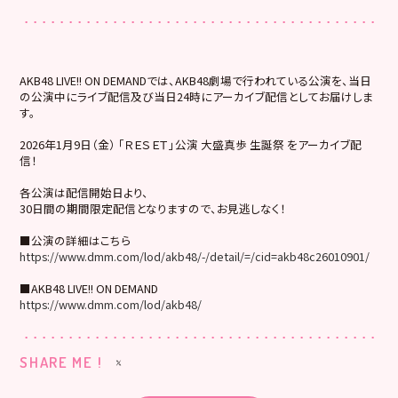
AKB48 LIVE!! ON DEMANDでは、AKB48劇場で行われている公演を、当日
の公演中にライブ配信及び当日24時にアーカイブ配信としてお届けしま
す。
2026年1月9日（金） 「ＲＥＳＥＴ」公演 大盛真歩 生誕祭 をアーカイブ配
信！
各公演は配信開始日より、
30日間の期間限定配信となりますので、お見逃しなく！
■公演の詳細はこちら
https://www.dmm.com/lod/akb48/-/detail/=/cid=akb48c26010901/
■AKB48 LIVE!! ON DEMAND
https://www.dmm.com/lod/akb48/
SHARE ME !