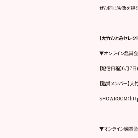
ぜひ同じ映像を観な
【大竹ひとみセレクト
▼オンライン鑑賞会
【配信日程】6月7日(日
【鑑賞メンバー】大
SHOWROOM：
htt
▼オンライン鑑賞会