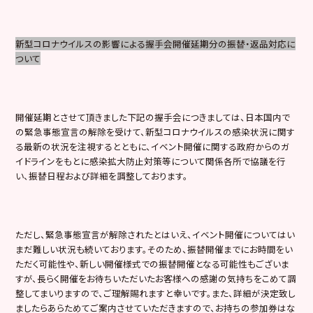
新型コロナウイルスの影響による握手会開催延期分の振替・返品対応に
ついて
開催延期とさせて頂きました下記の握手会につきましては、日本国内で
の緊急事態宣言の解除を受けて、新型コロナウイルスの感染状況に関す
る最新の状況を注視するとともに、イベント開催に関する政府からのガ
イドラインをもとに感染拡大防止対策等について関係各所で協議を行
い、振替日程および詳細を調整しております。
ただし、緊急事態宣言が解除されたとはいえ、イベント開催についてはい
まだ難しい状況も続いております。そのため、振替開催までにお時間をい
ただく可能性や、新しい開催様式での振替開催となる可能性もございま
すが、長らく開催をお待ちいただいたお客様への感謝の気持ちをこめて調
整してまいりますので、ご理解賜れますと幸いです。また、詳細が決定致し
ましたらあらためてご案内させていただきますので、お持ちの参加券はな