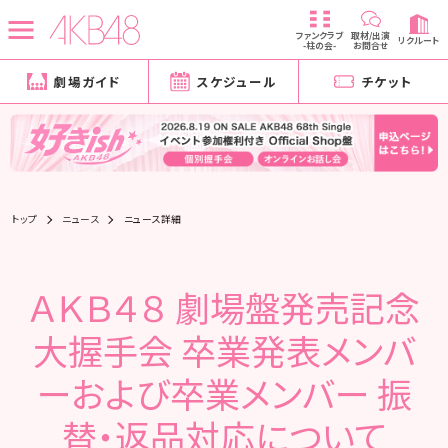
ファンクラブ
取材/出演
リクルート
-柱の会-
お問合せ
劇場ガイド
スケジュール
チケット
トップ
ニュース
ニュース詳細
ＡＫＢ４８ 劇場盤発売記念
大握手会 卒業発表メンバ
ーおよび卒業メンバー 振
替・返品対応について