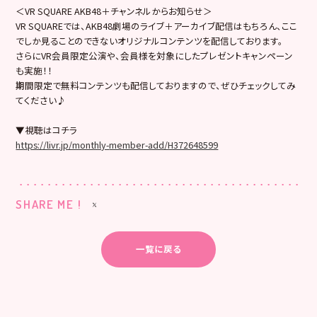
＜VR SQUARE AKB48＋チャンネルからお知らせ＞
VR SQUAREでは、AKB48劇場のライブ＋
アーカイブ配信はもちろん、ここ
でしか見ることのできないオリジナルコンテンツを配信してお
ります。
さらにVR会員限定公演や、
会員様を対象にしたプレゼントキャンペーン
も実施！！
期間限定で無料コンテンツも配信しておりますので、
ぜひチェックしてみ
てください♪
▼視聴はコチラ
https://livr.jp/monthly-
member-add/H372648599
SHARE ME !
一覧に戻る