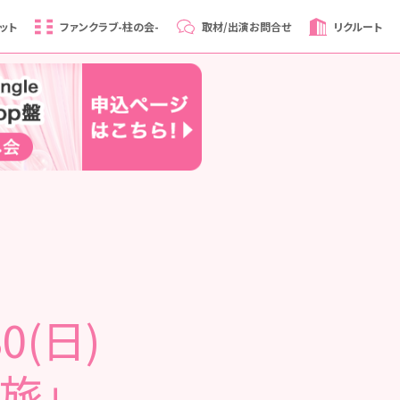
ット
ファンクラブ
-柱の会-
取材/出演
お問合せ
リクルート
0(日)
旅」