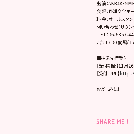
出 演：AKB48・NM
会 場：野洲文化ホ
料 金：オールスタンデ
問い合わせ：サウン
T E L：06-6357
2 部 17:00 開場/ 
■抽選先行受付
【受付期間】11月26日
【受付 URL】
https:
お楽しみに！
SHARE ME !