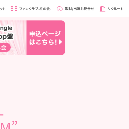
ット
ファンクラブ
-柱の会-
取材/出演
お問合せ
リクルート
L
UM”