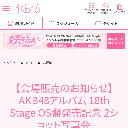
ファンクラブ
取材/出演
リクルート
-柱の会-
お問合せ
劇場ガイド
スケジュール
チケット
トップ
ニュース
ニュース詳細
【会場販売のお知らせ】
AKB48アルバム 18th
Stage OS盤発売記念 2シ
ョット写真会