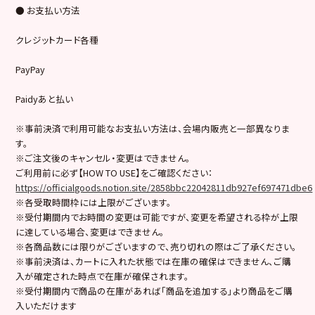
● お支払い方法
クレジットカード各種
PayPay
Paidyあと払い
※事前決済で利用可能なお支払い方法は、会場内販売と一部異なりま
す。
※ご注文後のキャンセル・変更はできません。
ご利用前に必ず【HOW TO USE】をご確認ください：
https://officialgoods.notion.site/2858bbc22042811db927ef697471dbe6
※各受取時間枠には上限がございます。
※受付期間内でお時間の変更は可能ですが、変更を希望される枠が上限
に達している場合、変更はできません。
※各商品数には限りがございますので、売り切れの際はご了承ください。
※事前決済は、カートに入れた状態では在庫の確保はできません、ご購
入が確定された時点で在庫が確保されます。
※受付期間内で商品の在庫があれば「商品を追加する」より商品をご購
入いただけます