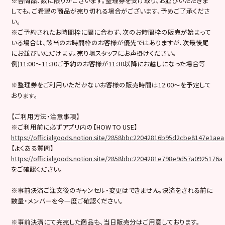
※各商品、数に限りがございます。整理券を受け取り、お並びいただきま
しても、ご希望の商品が売り切れる場合がございます、予めご了承くださ
い。
※ご予約されたお時間枠に間に合わず、次のお時間枠の販売が始まって
いる場合は、該当のお時間枠のお客様が優先ではありますが、次最後尾
にお並びいただけます。売り場スタッフにお声掛けください。
例)11:00〜11:30ご予約のお客様が11:30以降にお越しになった場合等
※整理券をご利用いただかないお客様の販売時間は12:00〜を予定して
おります。
【ご利用方法・注意事項】
※ご利用前に必ずアプリ内の【HOW TO USE】
https://officialgoods.notion.site/2858bbc22042816b95d2cbe8147e1aea
【よくある質問】
https://officialgoods.notion.site/2858bbc2204281e798e9d57a0925176a
をご確認ください。
※事前決済ご注文後のキャンセル・変更はできません。決済をされる前に
数量・メンバーを今一度ご確認ください。
※事前決済にて完売した商品も、当日販売分はご用意しております。