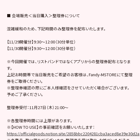
■ 会場販売＜当日購入＞整理券について
混雑緩和のため、下記時間のみ整理券を配布いたします。
【11/29開催分】9:30〜12:00（30分単位）
【11/30開催分】9:30〜12:00（30分単位）
※今回開催では、リストバンドではなくアプリからの整理券配布となりま
す。
上記お時間帯で当日販売をご希望のお客様は、Fandy-MSTOREにて整理
券をご取得ください。
※整理券確認の際にご本人様確認をさせていただく場合がございます。
予めご了承ください。
整理券受付：11月27日（木）21:00〜
※各整理券時間には上限があります。
※【HOW TO USE】の事前確認をお願いいたします：
https://officialgoods.notion.site/2858bbc2204281cba3aced8e39e30d2a