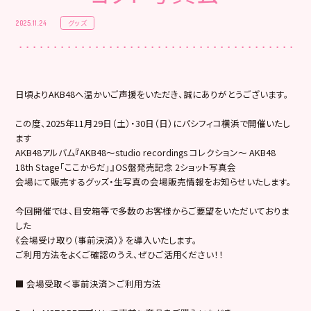
グッズ
2025.11.24
日頃よりAKB48へ温かいご声援をいただき、誠にありがとうございます。
この度、2025年11月29日（土）・30日（日）にパシフィコ横浜で開催いたし
ます
AKB48アルバム『AKB48～studio recordings コレクション～ AKB48
18th Stage「ここからだ」』OS盤発売記念 2ショット写真会
会場にて販売するグッズ・生写真の会場販売情報をお知らせいたします。
今回開催では、目安箱等で多数のお客様からご要望をいただいておりま
した
《会場受け取り（事前決済）》 を導入いたします。
ご利用方法をよくご確認のうえ、ぜひご活用ください！！
■ 会場受取＜事前決済＞ご利用方法