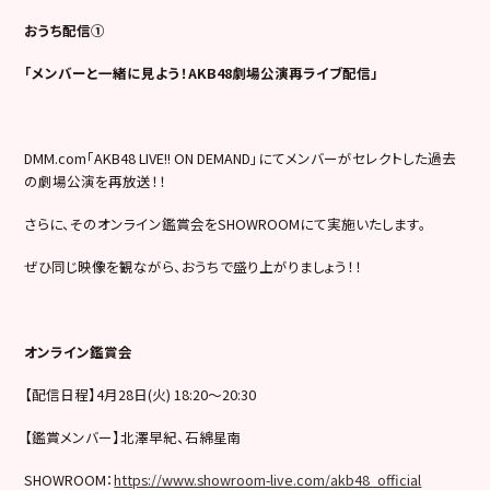
おうち配信①
「メンバーと一緒に見よう！AKB48劇場公演再ライブ配信」
DMM.com「AKB48 LIVE!! ON DEMAND」にてメンバーがセレクトした過去
の劇場公演を再放送！！
さらに、そのオンライン鑑賞会をSHOWROOMにて実施いたします。
ぜひ同じ映像を観ながら、おうちで盛り上がりましょう！！
オンライン鑑賞会
【配信日程】4月28日(火) 18:20〜20:30
【鑑賞メンバー】北澤早紀、石綿星南
SHOWROOM：
https://www.showroom-live.com/akb48_official