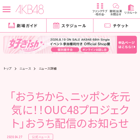
ファンクラブ
取材/出演
リクルート
-柱の会-
お問合せ
劇場ガイド
スケジュール
チケット
トップ
ニュース
ニュース詳細
「おうちから、ニッポンを元
気に！！OUC48プロジェク
ト」おうち配信のお知らせ
公式ニュース
2020.04.27