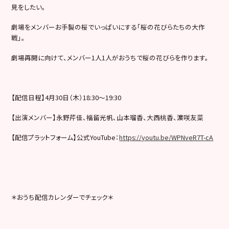
見をしたい。
劇場をメンバーお手製の桜でいっぱいにする「桜の花びらたちの大作
戦」。
劇場再開に向けて、メンバー1人1人がおうちで桜の花びらを作ります。
【配信日程】4月30日（木）18:30〜19:30
【出演メンバー】永野芹佳、福留光帆、山本瑠香、大西桃香、濵咲友菜
【配信プラットフォーム】公式YouTube：
https://youtu.be/WPNveR7T-cA
＊おうち配信カレンダーでチェック＊