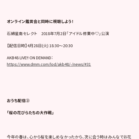
オンライン鑑賞会と同時に視聴しよう！
石綿星南セレクト 2018年7月2日「アイドル修業中♡」公演
【配信日時】4月28日(火) 18:30〜20:30
AKB48 LIVE!! ON DEMAND：
https://www.dmm.com/lod/akb48/-/news/#31
おうち配信②
「桜の花びらたちの大作戦」
今年の春は、心から桜を楽しめなかったから、次に会う時はみんなでお花