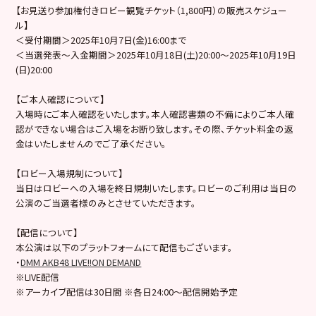
【お見送り参加権付きロビー観覧チケット（1,800円）の販売スケジュー
ル】
＜受付期間＞2025年10月7日(金)16:00まで
＜当選発表～入金期間＞2025年10月18日(土)20:00～2025年10月19日
(日)20:00
【ご本人確認について】
入場時にご本人確認をいたします。本人確認書類の不備によりご本人確
認ができない場合はご入場をお断り致します。その際、チケット料金の返
金はいたしませんのでご了承ください。
【ロビー入場規制について】
当日はロビーへの入場を終日規制いたします。ロビーのご利用は当日の
公演のご当選者様のみとさせていただきます。
【配信について】
本公演は以下のプラットフォームにて配信もございます。
・
DMM AKB48 LIVE!!ON DEMAND
※LIVE配信
※アーカイブ配信は30日間 ※各日24:00～配信開始予定