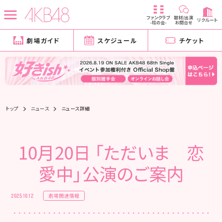
ファンクラブ
取材/出演
リクルート
-柱の会-
お問合せ
劇場ガイド
スケジュール
チケット
トップ
ニュース
ニュース詳細
10月20日 「ただいま 恋
愛中」公演のご案内
劇場関連情報
2025.10.12