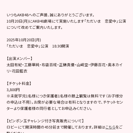
いつもAKB48へのご声援、誠にありがとうございます。
10月20日(月)にAKB48劇場にて実施いたします「ただいま 恋愛中」公演
について改めてご案内いたします。
2025年10月20日(月)
「ただいま 恋愛中」公演 18:30開演
【出演メンバー】
太田有紀・工藤華純・布袋百椛・正鋳真優・山﨑空・伊藤百花・奥本カイ
リ・花田藍衣
【チケット料金】
3,800円
※未就学児1名様につき保護者1名様の膝上観覧は無料です（お子様分
の申込は不用）。お席が必要な場合は有料となりますので、チケットセン
ターより保護者様の同行者としてお申込みください。
【ピンポン玉チャレンジ付き写真販売について】
ロビーにて開演時間の45分前まで開催しております。詳細は
こちら
をご