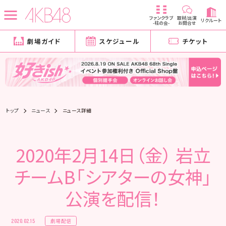
ファンクラブ
取材/出演
リクルート
-柱の会-
お問合せ
劇場ガイド
スケジュール
チケット
トップ
ニュース
ニュース詳細
2020年2月14日（金） 岩立
チームB「シアターの女神」
公演を配信！
劇場配信
2020.02.15