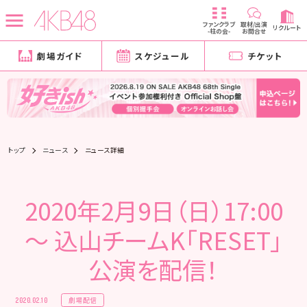
ファンクラブ
取材/出演
リクルート
-柱の会-
お問合せ
劇場ガイド
スケジュール
チケット
トップ
ニュース
ニュース詳細
2020年2月9日（日）17:00
～ 込山チームK「RESET」
公演を配信！
劇場配信
2020.02.10