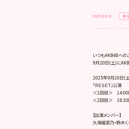
劇
2025.09.13
いつもAKB48への
9月20日(土)にA
2025年9月20日(土
「ＲＥＳＥＴ」公演
＜1回目＞ 14:0
＜2回目＞ 18:3
【出演メンバー】
久保姫菜乃・鈴木く