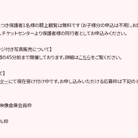
につき保護者1名様の膝上観覧は無料です（お子様分の申込は不用）。
、チケットセンターより保護者様の同行者としてお申込みください。
ンジ付き写真販売について】
の45分前まで開催しております。詳細は
こちら
をご覧ください。
て】
ンター
にて現在受け付け中です。お申し込みいただける応募枠は下記のと
ープ映像倉庫会員枠
プル枠