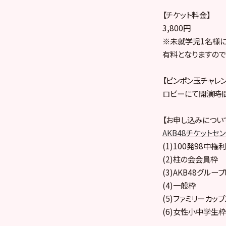
【チケット料金】
3,800円
※未就学児1名様
有料となりますので
【ピンポン玉チャレ
ロビーにて開演時間
【お申し込みについ
AKB48チケットセ
(1)100発98中権利
(2)柱の会会員枠
(3)AKB48グル
(4)一般枠
(5)ファミリーカッ
(6)女性小中学生枠