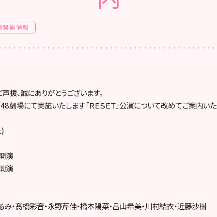
場関連情報
ご声援、誠にありがとうございます。
KB48劇場にて実施いたします「ＲＥＳＥＴ」公演について改めてご案内いた
)
0開演
0開演
るみ・髙橋彩音・永野芹佳・橋本陽菜・畠山希美・川村結衣・近藤沙樹