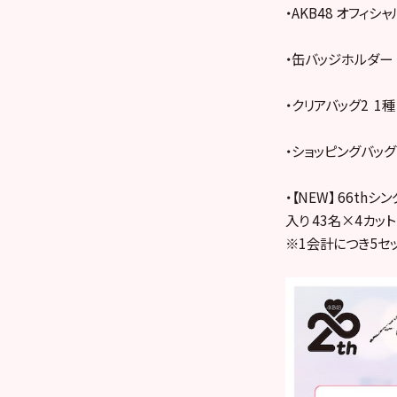
・AKB48 オフィシ
・缶バッジホルダー 
・クリアバッグ2 1種
・ショッピングバッグ2
・【NEW】 66th
入り 43名×4カット
※1会計につき5セ