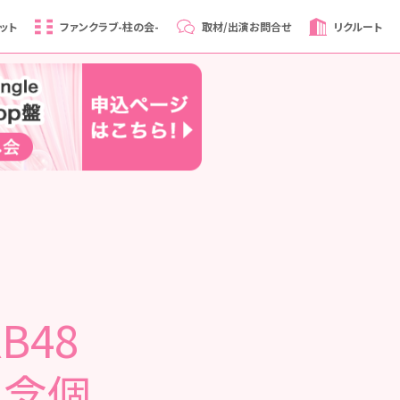
ット
ファンクラブ
-柱の会-
取材/出演
お問合せ
リクルート
B48
記念個