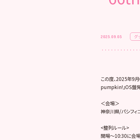
グ
2025.09.05
この度、2025年9月
pumpkin!』
＜会場＞
神奈川県/パシフィ
<整列ルール>
開場〜10:30に