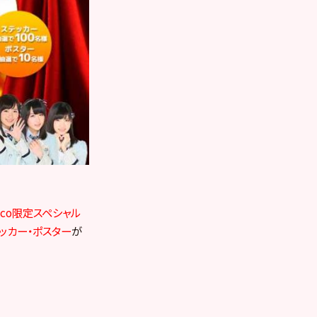
toco限定スペシャル
テッカー・ポスター
が