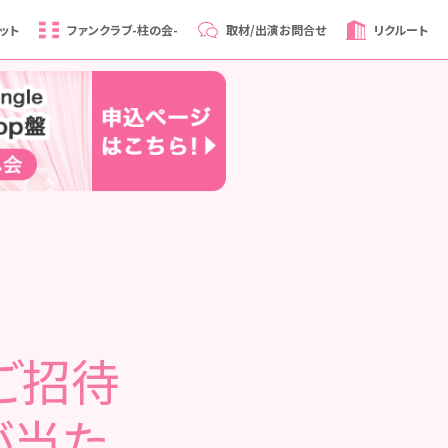
ット
ファンクラブ
-柱の会-
取材/出演
お問合せ
リクルート
ご招待
が当た