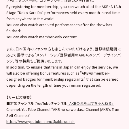
さらに、メンバー限定コンテンツもご視聴いただけます。
By registering for membership, you can watch all of the AKB48 18th
Stage "Koko Kara Da" performances held every month in real time
from anywhere in the world!
You can also watch archived performances after the show has
finished!
You can also watch member-only content.
また、日本国内のファンの方も楽しんでいただけるよう、登録継続期間に
応じて獲得できる「メンバーシップ登録者用のAKB48メンバーデザインバ
ッジ」等の特典もご提供いたします。
In addition, to ensure that fans in Japan can enjoy the service, we
will also be offering bonus features such as "AKB48 member-
designed badges for membership registrants" that can be earned
depending on the length of time you remain registered.
【サービス概要】
■対象チャンネル：YouTubeチャンネル
「AKBの素を出すちゃんねる」
Channel: YouTube Channel "AKB no su wo dasu Channel (AKB's True
Self Channel)"
https://www.youtube.com/@akbsudach