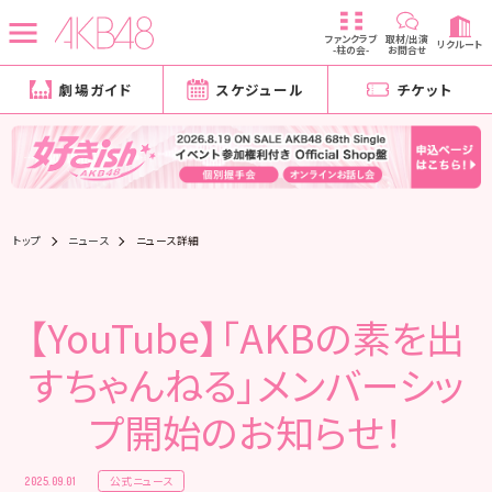
ファンクラブ
取材/出演
リクルート
-柱の会-
お問合せ
劇場ガイド
スケジュール
チケット
トップ
ニュース
ニュース詳細
【YouTube】「AKBの素を出
すちゃんねる」メンバーシッ
プ開始のお知らせ！
公式ニュース
2025.09.01