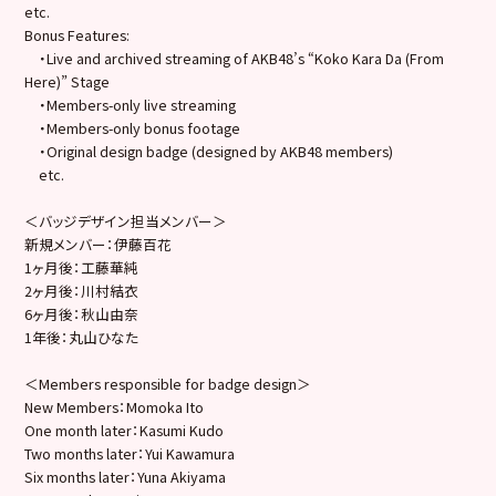
etc.
Bonus Features:
・Live and archived streaming of AKB48’s “Koko Kara Da (From
Here)” Stage
・Members-only live streaming
・Members-only bonus footage
・Original design badge (designed by AKB48 members)
etc.
＜バッジデザイン担当メンバー＞
新規メンバー：伊藤百花
1ヶ月後：工藤華純
2ヶ月後：川村結衣
6ヶ月後：秋山由奈
1年後：丸山ひなた
＜Members responsible for badge design＞
New Members：Momoka Ito
One month later：Kasumi Kudo
Two months later：Yui Kawamura
Six months later：Yuna Akiyama