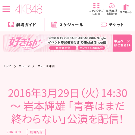
ファンクラブ
取材/出演
リクルート
-柱の会-
お問合せ
劇場ガイド
スケジュール
チケット
トップ
ニュース
ニュース詳細
2016年3月29日（火）14:30
～ 岩本輝雄 「青春はまだ
終わらない」公演を配信！
劇場配信
2016.03.29