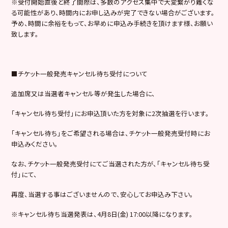
※
受付開始直後と終了間際は、多数のアクセス集中で大変繋がり難くな
る可能性があり、時間内にお申し込みが完了できない場合がございます。
予め、時間に余裕をもって、お早めに申込み手続きを頂けます様、お願い
致します。
■
チケット一般発売キャンセル待ち受付について
追加席又は当選者キャンセル等が発生した場合に、
「キャンセル待ち受付」にお申込頂いた方を対象に
2
次抽選を行います。
「キャンセル待ち」をご希望される場合は、チケット一般発売受付時にお
申込みください。
なお、チケット一般発売受付にてご当選された方が、「キャンセル待ち受
付」にて、
再度、当選する事はございませんので、安心してお申込み下さい。
※
キャンセル待ち当選発表は、
4
月
8
日
(
金
) 17:00
以降になります。