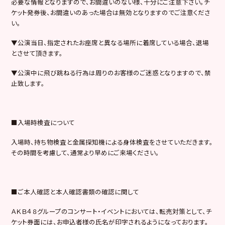
必要な情報となりますので、お間違いのない様、十分にご注意下さい。チ
ケット発券後、お間違いのあった場合は無効となりますのでご注意くださ
い。
▼
公演当日、指定されたお座席と異なる場所に着席している場合、退場
とさせて頂きます。
▼
公演中に飛び跳ねる行為は周りのお客様のご迷惑となりますので、禁
止致します。
■
入場時検査について
入場時、持ち物検査と金属探知機による身体検査をさせていただきます。
その時間を考慮して、通常より早めにご来場ください。
■
ご本人確認と本人確認書類の確認に関して
ＡＫＢ４８グループのコンサート・イベントにおいては、転売対策として、チ
ケット券面には、お申込者様の氏名が印字されるようになっております。