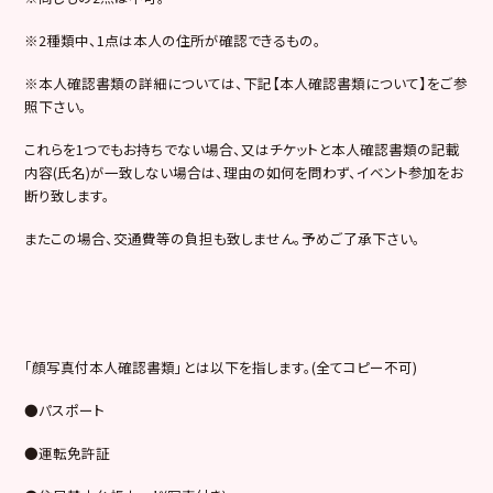
※2
種類中、
1
点は本人の住所が確認できるもの。
※
本人確認書類の詳細については、下記【本人確認書類について】をご参
照下さい。
これらを
1
つでもお持ちでない場合、又はチケットと本人確認書類の記載
内容
(
氏名
)
が一致しない場合は、理由の如何を問わず、イベント参加をお
断り致します。
またこの場合、交通費等の負担も致しません。予めご了承下さい。
「顔写真付本人確認書類」とは以下を指します。
(
全てコピー不可
)
●
パスポート
●
運転免許証