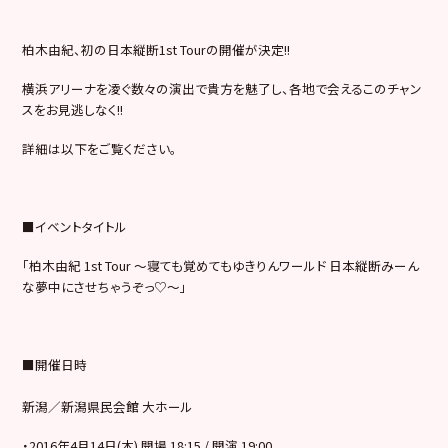
柏木由紀、初の日本縦断
1st Tour
の開催が決定
!!
横浜アリーナを凌ぐ数々の演出で貴方を魅了し、各地で会えるこのチャン
スをお見逃しなく
!!
詳細は以下をご覧ください。
■
イベントタイトル
「柏木由紀
1st Tour
～寝ても覚めてもゆきりんワールド
日本縦断みーん
な夢中にさせちゃうぞっ♡～」
■
開催日時
新潟／新潟県民会館
大ホール
・
2016
年
4
月
14
日
(
木
)
開場
18:15 /
開演
19:00