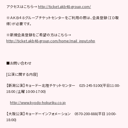
アクセスはこちら→
http://ticket.akb48-group.com/
※
ＡＫＢ４８グループチケットセンターをご利用の際は、会員登録（ＩＤ取
得）が必要です。
※
新規会員登録をご希望の方はこちら→
http://ticket.akb48-group.com/home/mail_input.php
■
お問い合わせ
[
公演に関する内容
]
【新潟公演】キョードー北陸チケットセンター
025-245-5100(
平日
11:00-
18:00 /
土曜
10:00-17:00)
http://www.kyodo-hokuriku.co.jp
【大阪公演】キョードーインフォメーション
0570-200-888(
平日
10:00-
18:00)