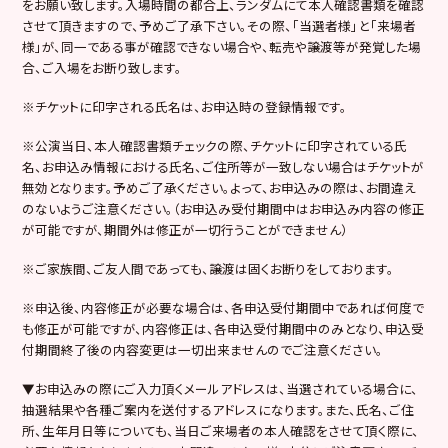
をお願い致します。入場時間の都合上、ランダムにて本人確認書類を確認
させて頂きますので、予めご了承下さい。その際、「当選者様」と「来場者
様」が、同一である事が確認できない場合や、転売や譲渡等が発覚した場
合、ご入場をお断り致します。
※
チケットに印字される氏名は、お申込時の登録情報です。
※
公演当日、本人確認書類チェックの際、チケットに印字されている氏
名、お申込み情報における氏名、ご住所等が一致しない場合はチケットが
無効となります。予めご了承ください。よって、お申込みの際は、お間違え
のないようご注意ください。（お申込み受付期間中はお申込み内容の修正
が可能ですが、期間外は修正が一切行うことができません）
※
ご家族間、ご友人間であっても、譲渡は固くお断りをしております。
※
申込後、内容修正が必要な場合は、各申込受付期間中であれば何度で
も修正が可能ですが、内容修正は、各申込受付期間中のみとなり、申込受
付期間終了後の内容変更は一切出来ませんのでご注意ください。
▼
お申込みの際にご入力頂くメールアドレスは、当選されている場合に、
抽選結果や各種ご案内を送付するアドレスになります。また、氏名、ご住
所、生年月日等についても、当日ご来場者の本人確認をさせて頂く際に、