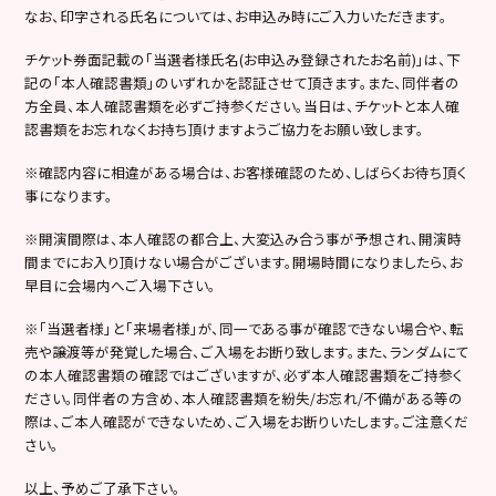
なお、印字される氏名については、お申込み時にご入力いただきます。
チケット券面記載の「当選者様氏名
(
お申込み登録されたお名前
)
」は、下
記の「本人確認書類」のいずれかを認証させて頂きます。また、同伴者の
方全員、本人確認書類を必ずご持参ください。当日は、チケットと本人確
認書類をお忘れなくお持ち頂けますようご協力をお願い致します。
※
確認内容に相違がある場合は、お客様確認のため、しばらくお待ち頂く
事になります。
※
開演間際は、本人確認の都合上、大変込み合う事が予想され、開演時
間までにお入り頂けない場合がございます。開場時間になりましたら、お
早目に会場内へご入場下さい。
※
「当選者様」と「来場者様」が、同一である事が確認できない場合や、転
売や譲渡等が発覚した場合、ご入場をお断り致します。また、ランダムにて
の本人確認書類の確認ではございますが、必ず本人確認書類をご持参く
ださい。同伴者の方含め、本人確認書類を紛失
/
お忘れ
/
不備がある等の
際は、ご本人確認ができないため、ご入場をお断りいたします。ご注意くだ
さい。
以上、予めご了承下さい。