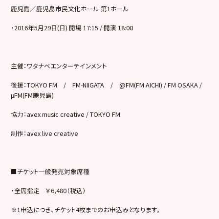
鹿児島／鹿児島市民文化ホール
第
1
ホール
・
2016
年
5
月
29
日
(
日
)
開場
17:15 /
開演
18:00
主催：ワタナベエンターテインメント
後援：
TOKYO FM
/
FM-NIIGATA
/
@FM(FM AICHI) / FM OSAKA /
μFM(FM
鹿児島
)
協力：
avex music creative / TOKYO FM
制作：
avex live creative
■
チケット一般発売対象席種
・全席指定 ￥
6,480
（税込）
※1
申込につき、チケット
4
枚までのお申込みとなります。