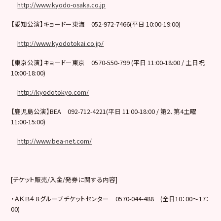
http://www.kyodo-osaka.co.jp
【愛知公演】キョードー東海
052-972-7466(
平日
10:00-19:00)
http://www.kyodotokai.co.jp/
【東京公演】キョードー東京
0570-550-799 (
平日
11:00-18:00 /
土日祝
10:00-18:00)
http://kyodotokyo.com/
【鹿児島公演】
BEA
092-712-4221(
平日
11:00-18:00 /
第
2
、第
4
土曜
11:00-15:00)
http://www.bea-net.com/
[
チケット販売
/
入金
/
発券に関する内容
]
・ＡＫＢ４８グループチケットセンター
0570-044-488
(
全日
10
：
00
～
17
：
00)