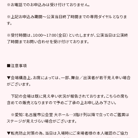
※
お電話でのお申込みは受け付けておりません。
※
上記お申込み期間～公演当日終了時間までの専用ダイヤルとなりま
す。
※
受付時間は、
10:00
～
17:00
（全日）といたしますが、公演当日は公演終
了時間までお問い合わせを受け付けております。
■
注意事項
▼
会場構造上、お席によっては、一部、舞台／出演者が若干見え辛い場合
がございます。
下記の会場は既に見え辛い状況が報告されております。こちらの席も
含めての販売となりますので予めご了承の上お申し込み下さい。
※
愛知：名古屋市公会堂
大ホール
…3
階け列以降で立ってのご鑑賞は
ステージが見えづらい場合がございます。
▼
転売防止対策の為、当日は入場時にご来場者様の本人確認のご協力