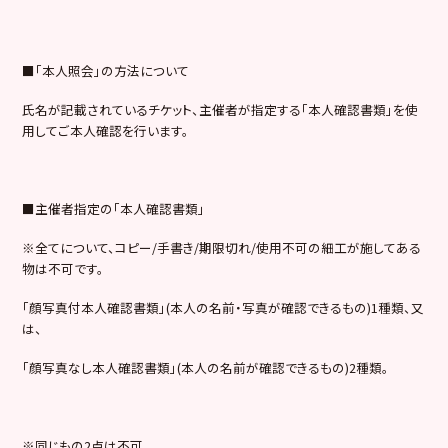
■
「本人照会」の方法について
氏名が記載されているチケット、主催者が指定する「本人確認書類」を使
用してご本人確認を行います。
■
主催者指定の「本人確認書類」
※
全てについて、コピー
/
手書き
/
期限切れ
/
使用不可の細工が施してある
物は不可です。
「顔写真付本人確認書類」
(
本人の名前・写真が確認できるもの
)1
種類、又
は、
「顔写真なし本人確認書類」
(
本人の名前が確認できるもの
)2
種類。
※
同じもの
2
点は不可。