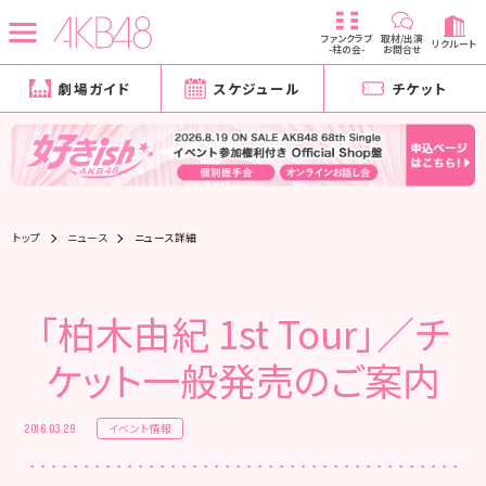
ファンクラブ
取材/出演
リクルート
-柱の会-
お問合せ
劇場ガイド
スケジュール
チケット
トップ
ニュース
ニュース詳細
「柏木由紀 1st Tour」／チ
ケット一般発売のご案内
イベント情報
2016.03.29