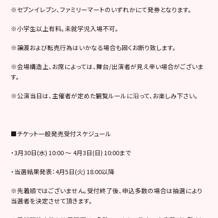
※
セブンイレブン、ファミリーマートのいずれかにて発券となります。
※
小学生以上有料。未就学児入場不可。
※
譲渡および転売行為はいかなる場合も固くお断り致します。
※
会場構造上、お席によっては、舞台
/
出演者が見え辛い場合がございま
す。
※
公演当日は、主催者が定めた観覧ルールに沿って、お楽しみ下さい。
■
チケット一般発売受付スケジュール
・
3
月
30
日
(
水
) 10:00
～
4
月
3
日
(
日
) 10:00
まで
・当選結果発表：
4
月
5
日
(
火
) 18:00
以降
※
先着順ではございません。受付終了後、申込多数の場合は抽選により
当選者を決定させて頂きます。