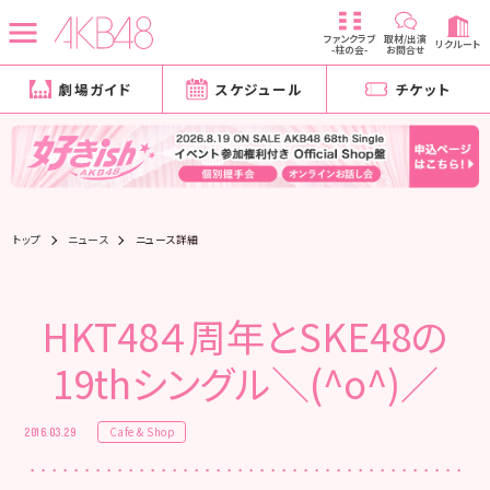
ファンクラブ
取材/出演
リクルート
-柱の会-
お問合せ
劇場ガイド
スケジュール
チケット
トップ
ニュース
ニュース詳細
HKT48４周年とSKE48の
19thシングル＼(^o^)／
Cafe & Shop
2016.03.29