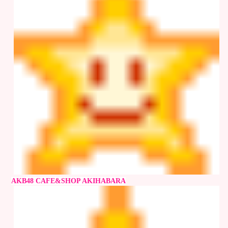
AKB48 CAFE&SHOP AKIHABARA