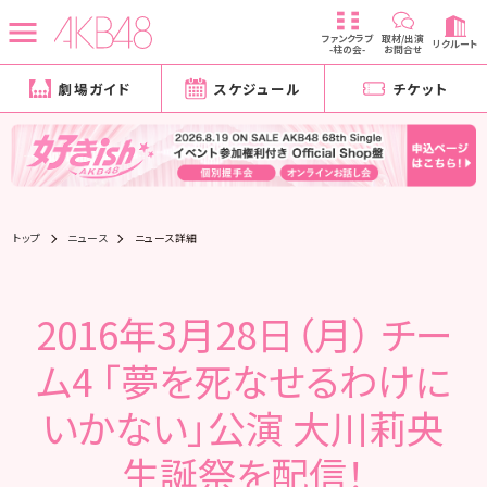
ファンクラブ
取材/出演
リクルート
-柱の会-
お問合せ
劇場ガイド
スケジュール
チケット
トップ
ニュース
ニュース詳細
2016年3月28日（月） チー
ム4 「夢を死なせるわけに
いかない」公演 大川莉央
生誕祭を配信！