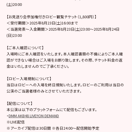
(土)20:00
【お見送り会参加権付きロビー観覧チケット（1,800円）】
＜受付期間＞2025年8月23日(土)16:00まで
＜当選発表～入金期間＞2025年8月23日(土)23:00～2025年8月24日
(日)23:00
【ご本人確認について】
入場時にご本人確認をいたします。本人確認書類の不備によりご本人確
認ができない場合はご入場をお断り致します。その際、チケット料金の返
金はいたしませんのでご了承ください。
【ロビー入場規制について】
当日はロビーへの入場を終日規制いたします。ロビーのご利用は当日の
公演のご当選者様のみとさせていただきます。
【配信について】
本公演は以下のプラットフォームにて配信もございます。
・
DMM AKB48 LIVE!!ON DEMAND
※LIVE配信
※アーカイブ配信は30日間 ※各日24:00～配信開始予定