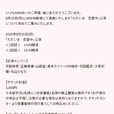
いつもAKB48へのご声援、誠にありがとうございます。
8月25日(月)にAKB48劇場にて実施いたします「ただいま 恋愛中」公演
について改めてご案内いたします。
2025年8月25日(月)
「ただいま 恋愛中」公演
＜1回目＞ 14:00開演
＜2回目＞ 18:30開演
【出演メンバー】
平田侑希・正鋳真優・山﨑空・奥本カイリ・川村結衣・花田藍衣・大賀彩
姫・丸山ひなた
【チケット料金】
3,600円
※未就学児1名様につき保護者1名様の膝上観覧は無料です（お子様分
の申込は不用）。お席が必要な場合は有料となりますので、チケットセン
ターより保護者様の同行者としてお申込みください。