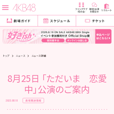
ファンクラブ
取材/出演
リクルート
-柱の会-
お問合せ
劇場ガイド
スケジュール
チケット
トップ
ニュース
ニュース詳細
8月25日 「ただいま 恋愛
中」公演のご案内
劇場関連情報
2025.08.18