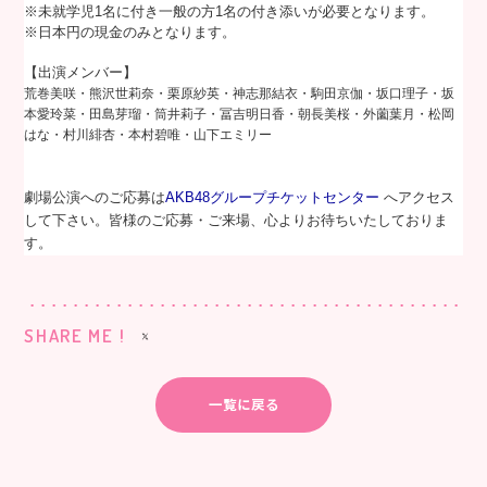
※未就学児1名に付き一般の方1名の付き添いが必要となります。
※日本円の現金のみとなります。
【出演メンバー】
荒巻美咲・
熊沢世莉奈・
栗原紗英・
神志那結衣・
駒田京伽・
坂口理子・
坂
本愛玲菜・
田島芽瑠・
筒井莉子・
冨吉明日香・
朝長美桜・
外薗葉月・
松岡
はな・
村川緋杏・
本村碧唯・
山下エミリー
劇場公演へのご応募は
AKB48グループチケットセンター
へアクセス
して下さい。皆様のご応募・ご来場、心よりお待ちいたしておりま
す。
SHARE ME !
一覧に戻る