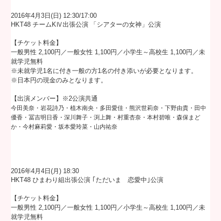
2016年4月3日(日) 12:30/17:00
HKT48 チームKⅣ出張公演 「シアターの女神」公演
【チケット料金】
一般男性 2,100円／一般女性 1,100円／小学生～高校生 1,100円／未
就学児無料
※未就学児1名に付き一般の方1名の付き添いが必要となります。
※日本円の現金のみとなります。
【出演メンバー】※2公演共通
今田美奈・岩花詩乃・植木南央・多田愛佳・熊沢世莉奈・下野由貴・田中
優香・冨吉明日香・深川舞子・渕上舞・村重杏奈・本村碧唯・森保まど
か・今村麻莉愛・坂本愛玲菜・山内祐奈
2016年4月4日(月) 18:30
HKT48 ひまわり組出張公演 ｢ただいま 恋愛中｣公演
【チケット料金】
一般男性 2,100円／一般女性 1,100円／小学生～高校生 1,100円／未
就学児無料