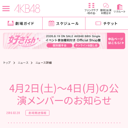
ファンクラブ
取材/出演
リクルート
-柱の会-
お問合せ
劇場ガイド
スケジュール
チケット
トップ
ニュース
ニュース詳細
4月2日(土)～4日(月)の公
演メンバーのお知らせ
劇場関連情報
2016.03.28