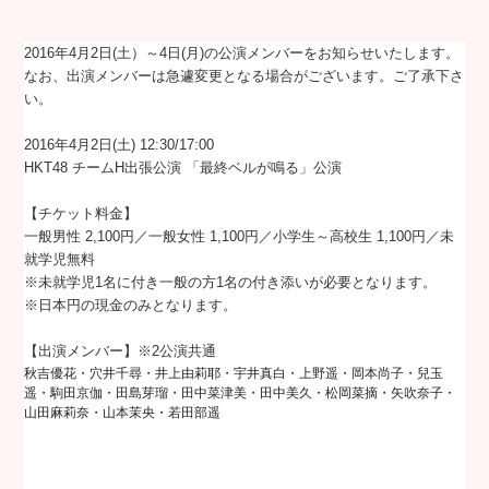
2016年4月2日(土）～4日(月)の公演メンバーをお知らせいたします。
なお、出演メンバーは急遽変更となる場合がございます。ご了承下さ
い。
2016年4月2日(土) 12:30/17:00
HKT48 チームH出張公演 「最終ベルが鳴る」公演
【チケット料金】
一般男性 2,100円／一般女性 1,100円／小学生～高校生 1,100円／未
就学児無料
※未就学児1名に付き一般の方1名の付き添いが必要となります。
※日本円の現金のみとなります。
【出演メンバー】※2公演共通
秋吉優花・穴井千尋・井上由莉耶・宇井真白・上野遥・岡本尚子・兒玉
遥・駒田京伽・田島芽瑠・田中菜津美・田中美久・松岡菜摘・矢吹奈子・
山田麻莉奈・山本茉央・若田部遥