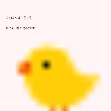
こんばんは＼(^o^)／
カフェっ娘のめいです