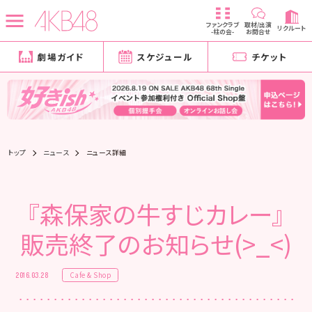
ファンクラブ
取材/出演
リクルート
-柱の会-
お問合せ
劇場ガイド
スケジュール
チケット
トップ
ニュース
ニュース詳細
『森保家の牛すじカレー』
販売終了のお知らせ(>_<)
Cafe & Shop
2016.03.28