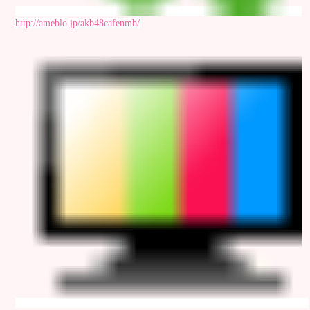
http://ameblo.jp/akb48cafenmb/