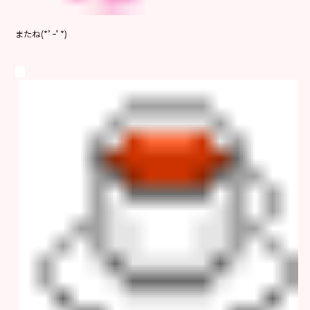
またね(*ﾟｰﾟ*)