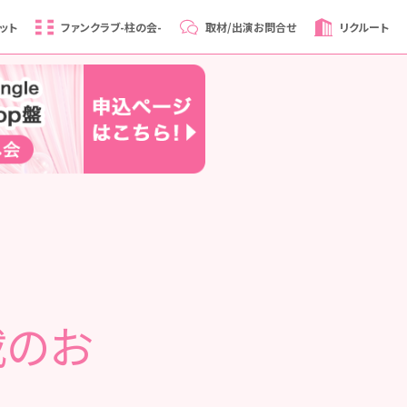
ット
ファンクラブ
-柱の会-
取材/出演
お問合せ
リクルート
載のお