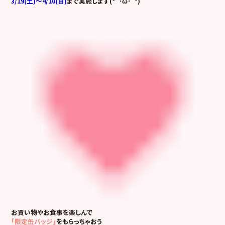
3/19(土)～4/10(日)
まで実施します(*`･ω･´*)
お買い物やお食事を楽しんで
「限定缶バッジ」
をもらっちゃおう