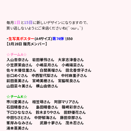
1日
15日
毎月
と
に新しいデザインになりますので、
買い逃しないようにご来店くださいね
(´っω･｡`)
・
生写真ポスター
(A4サイズ)
第76弾
\550
【3月28日 販売メンバー】
☆チームA☆
入山杏奈さん
岩田華怜さん
大家志津香さん
小笠原茉由さん 小嶋菜月さん 小嶋陽菜さん
佐々木優佳里さん 白間美瑠さん
田北香世子さん
谷口めぐさん 中西智代梨さん
中村麻里子さん
前田亜美さん
宮崎美穂さん 宮脇咲良さん
山田菜々美さん
横山由依さん
☆チームK☆
市川愛美さん 相笠萌さん 阿部マリアさん
石田晴香さん 島田晴香さん
篠崎彩奈さん
下口ひななさん 鈴木まりやさん
田野優花さん
中田ちさとさん 中野郁海さん
藤田奈那さん
峯岸みなみさん
武藤十夢さん 茂木忍さん
湯本亜美さん