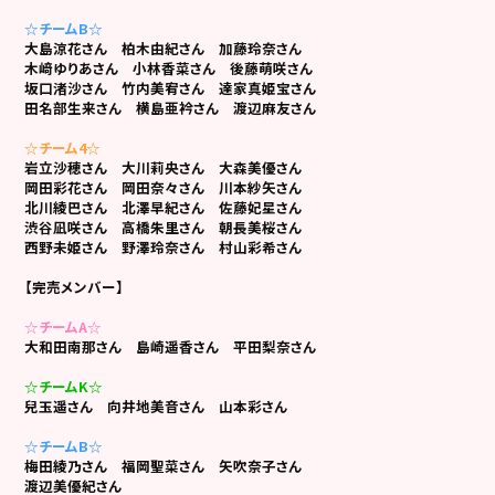
☆チームB☆
大島涼花さん 柏木由紀さん
加藤玲奈さん
木﨑ゆりあさん 小林香菜さん
後藤萌咲さん
坂口渚沙さん 竹内美宥さん
達家真姫宝さん
田名部生来さん
横島亜衿さん 渡辺麻友さん
☆チーム4☆
岩立沙穂さん
大川莉央さん
大森美優さん
岡田彩花さん
岡田奈々さん
川本紗矢さん
北川綾巴さん
北澤早紀さん
佐藤妃星さん
渋谷凪咲さん
高橋朱里さん
朝長美桜さん
西野未姫さん
野澤玲奈さん
村山彩希さん
【完売メンバー】
☆チームA☆
大和田南那さん 島崎遥香さん
平田梨奈さん
☆チームK☆
兒玉遥さん 向井地美音さん
山本彩さん
☆チームB☆
梅田綾乃さん
福岡聖菜さん
矢吹奈子さん
渡辺美優紀さん