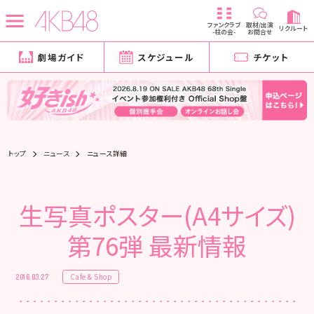
ファンクラブ
取材/出演
リクルート
-柱の会-
お問合せ
劇場ガイド
スケジュール
チケット
トップ
ニュース
ニュース詳細
生写真ポスター(A4サイズ)
第76弾 最新情報
Cafe & Shop
2016.03.27