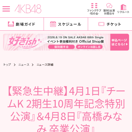
ファンクラブ
取材/出演
リクルート
-柱の会-
お問合せ
劇場ガイド
スケジュール
チケット
トップ
ニュース
ニュース詳細
【緊急生中継】4月1日『チー
ムK 2期生10周年記念特別
公演』＆4月8日『高橋みな
み 卒業公演』