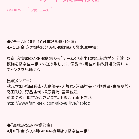
公式ニュース
2016.03.27
◆『チームK 2期生10周年記念特別公演』
4月1日(金)夕方6時30分 AKB48劇場より緊急生中継！
東京・秋葉原のAKB48劇場から「チームK 2期生10周年記念特別公演」の
模様を緊急生中継でお送り致します。伝説の2期生が揃う劇場公演！この
チャンスを見逃すな!!!
出演メンバー：
秋元才加・梅田彩佳・大島優子・大堀恵・河西智美・小林香菜・佐藤夏希・
高田彩奈・野呂佳代・松原夏海・宮澤佐江
※変更の可能性がございます。予めご了承下さい。
http://www.fami-geki.com/akb48_live/?ablog
◆『高橋みなみ 卒業公演』
4月8日(金)夕方6時 AKB48劇場より緊急生中継！