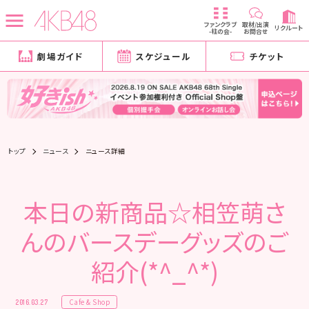
ファンクラブ
取材/出演
リクルート
-柱の会-
お問合せ
劇場ガイド
スケジュール
チケット
トップ
ニュース
ニュース詳細
本日の新商品☆相笠萌さ
んのバースデーグッズのご
紹介(*^_^*)
Cafe & Shop
2016.03.27