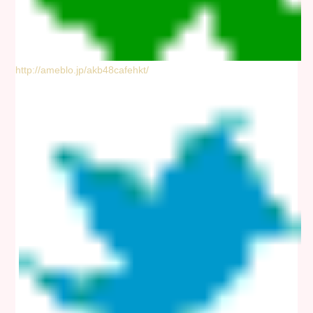
http://ameblo.jp/akb48cafehkt/