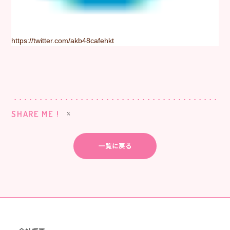
https://twitter.com/akb48cafehkt
SHARE ME !
一覧に戻る