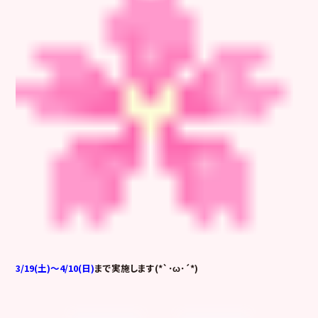
3/19(土)～4/10(日)
まで実施します(*`･ω･´*)