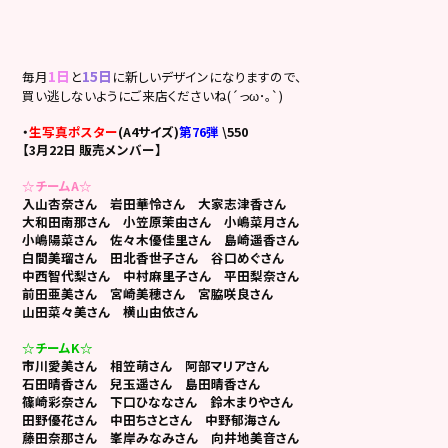
1日
15日
毎月
と
に新しいデザインになりますので、
買い逃しないようにご来店くださいね
(´っω･｡`)
・
生写真ポスター
(A4サイズ)
第76弾
\550
【3月22日 販売メンバー】
☆チームA☆
入山杏奈さん
岩田華怜さん
大家志津香さん
大和田南那さん
小笠原茉由さん 小嶋菜月さん
小嶋陽菜さん
佐々木優佳里さん 島崎遥香さん
白間美瑠さん
田北香世子さん 谷口めぐさん
中西智代梨さん
中村麻里子さん 平田梨奈さん
前田亜美さん
宮崎美穂さん 宮脇咲良さん
山田菜々美さん
横山由依さん
☆チームK☆
市川愛美さん 相笠萌さん 阿部マリアさん
石田晴香さん 兒玉遥さん 島田晴香さん
篠崎彩奈さん 下口ひななさん 鈴木まりやさん
田野優花さん 中田ちさとさん 中野郁海さん
藤田奈那さん 峯岸みなみさん 向井地美音さん