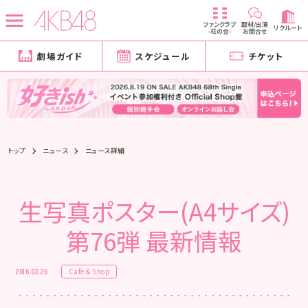
ファンクラブ
取材/出演
リクルート
-柱の会-
お問合せ
劇場ガイド
スケジュール
チケット
トップ
ニュース
ニュース詳細
生写真ポスター(A4サイズ)
第76弾 最新情報
Cafe & Shop
2016.03.26