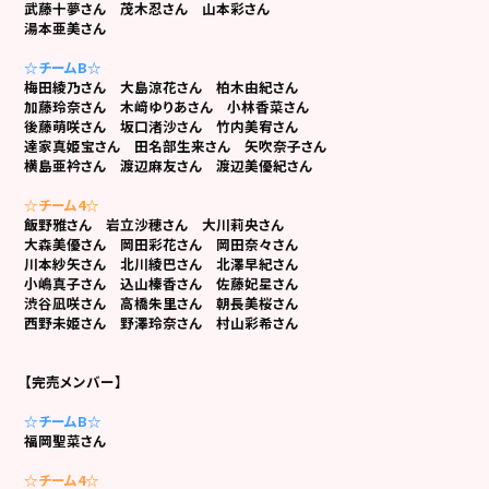
武藤十夢さん 茂木忍さん 山本彩さん
湯本亜美さん
☆チームB☆
梅田綾乃さん 大島涼花さん 柏木由紀さん
加藤玲奈さん 木﨑ゆりあさん 小林香菜さん
後藤萌咲さん 坂口渚沙さん 竹内美宥さん
達家真姫宝さん 田名部生来さん
矢吹奈子さん
横島亜衿さん 渡辺麻友さん
渡辺美優紀さん
☆チーム4☆
飯野雅さん 岩立沙穂さん
大川莉央さん
大森美優さん 岡田彩花さん
岡田奈々さん
川本紗矢さん 北川綾巴さん
北澤早紀さん
小嶋真子さん 込山榛香さん
佐藤妃星さん
渋谷凪咲さん 高橋朱里さん
朝長美桜さん
西野未姫さん 野澤玲奈さん
村山彩希さん
【完売メンバー】
☆チームB☆
福岡聖菜さん
☆チーム4☆