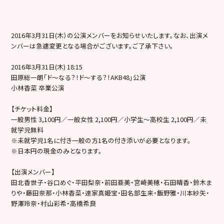
2016年3月31日(木）の公演メンバーをお知らせいたします。なお、出演メ
ンバーは急遽変更となる場合がございます。ご了承下さい。
2016年3月31日(木) 18:15
田原総一朗「ド～なる？！ド～する？！AKB48」公演
小林香菜 卒業公演
【チケット料金】
一般男性 3,100円／一般女性 2,100円／小学生～高校生 2,100円／未
就学児無料
※未就学児1名に付き一般の方1名の付き添いが必要となります。
※日本円の現金のみとなります。
【出演メンバー】
田北香世子・谷口めぐ・平田梨奈・前田亜美・宮崎美穂・石田晴香・鈴木ま
りや・藤田奈那・小林香菜・達家真姫宝・田名部生来・飯野雅・川本紗矢・
野澤玲奈・村山彩希・高橋希良