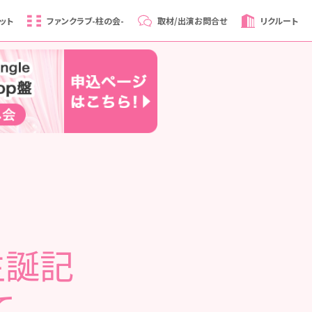
ット
ファンクラブ
-柱の会-
取材/出演
お問合せ
リクルート
生誕記
て