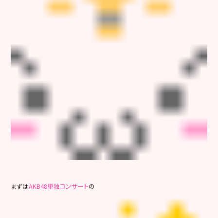
まずは
AKB48単独コンサート
の