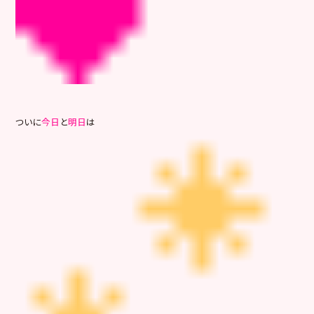
ついに
今日
と
明日
は