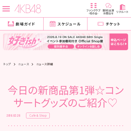
ファンクラブ
取材/出演
リクルート
-柱の会-
お問合せ
劇場ガイド
スケジュール
チケット
トップ
ニュース
ニュース詳細
今日の新商品第1弾☆コン
サートグッズのご紹介♡
Cafe & Shop
2016.03.26