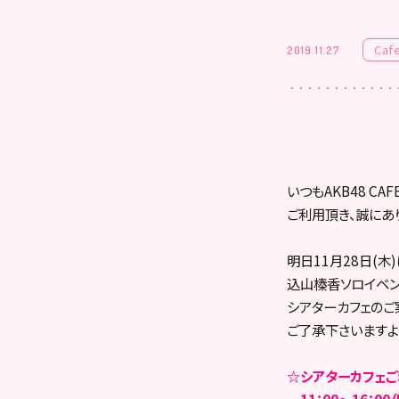
Caf
2019.11.27
いつもAKB48 CAF
ご利用頂き、誠にあ
明日11月28日(木)
込山榛香ソロイベン
シアターカフェのご
ご了承下さいますよ
☆シアターカフェ
11：00～16：00（L