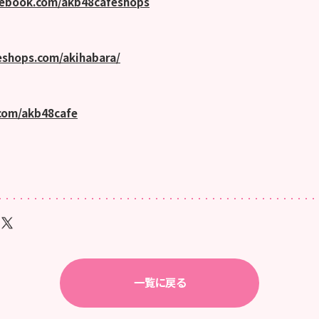
cebook.com/akb48cafeshops
eshops.com/akihabara/
.com/akb48cafe
一覧に戻る