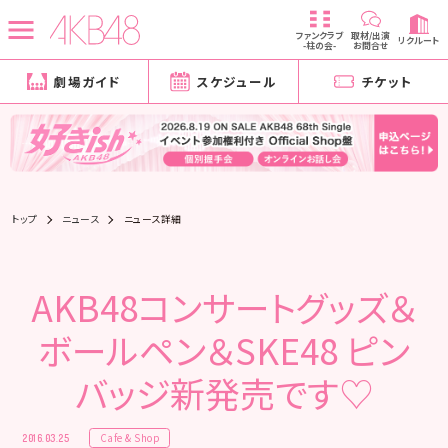
ファンクラブ
取材/出演
リクルート
-柱の会-
お問合せ
劇場ガイド
スケジュール
チケット
トップ
ニュース
ニュース詳細
AKB48コンサートグッズ＆
ボールペン＆SKE48 ピン
バッジ新発売です♡
Cafe & Shop
2016.03.25