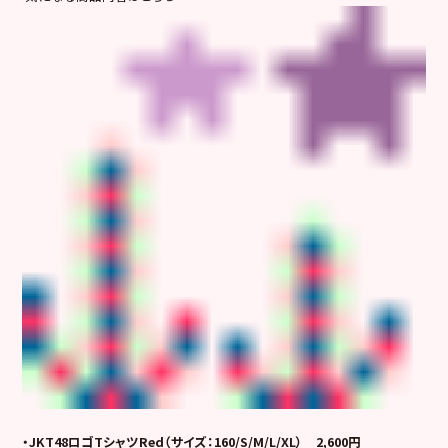
・JKT48ロゴTシャツRed（サイズ：160/S/M/L/XL） 2,600円