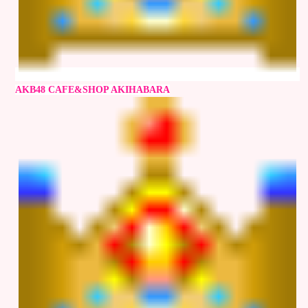
AKB48 CAFE&SHOP AKIHABARA