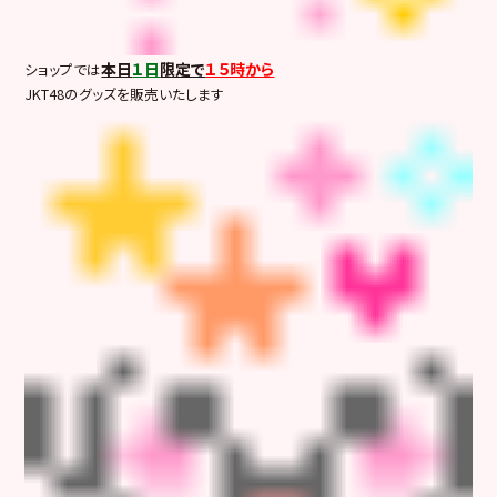
本日
１日
限定で
１５時から
ショップでは
JKT48のグッズを販売いたします