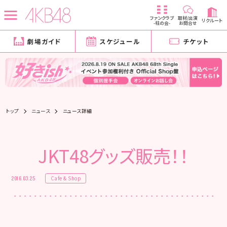
ファンクラブ
取材/出演
リクルート
-柱の会-
お問合せ
劇場ガイド
スケジュール
チケット
トップ
ニュース
ニュース詳細
JKT48グッズ販売！！
Cafe & Shop
2016.03.25