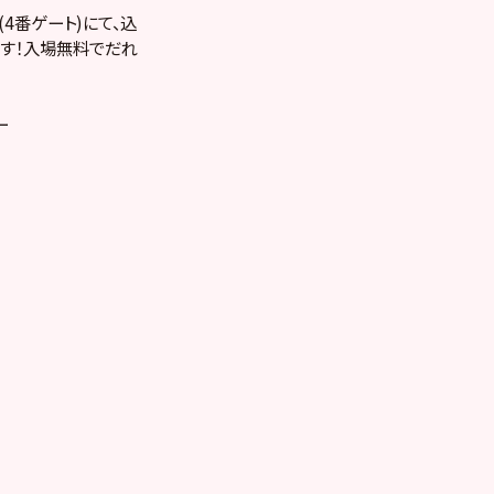
(4番ゲート)にて、込
ます！入場無料でだれ
ー