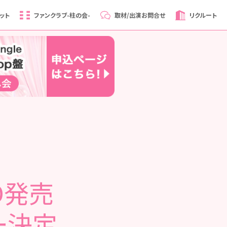
ット
ファンクラブ
-柱の会-
取材/出演
お問合せ
リクルート
VD発売
ー決定