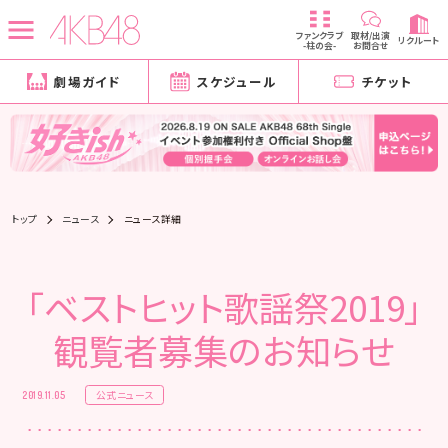
ファンクラブ
取材/出演
リクルート
-柱の会-
お問合せ
劇場ガイド
スケジュール
チケット
トップ
ニュース
ニュース詳細
「ベストヒット歌謡祭2019」
観覧者募集のお知らせ
公式ニュース
2019.11.05