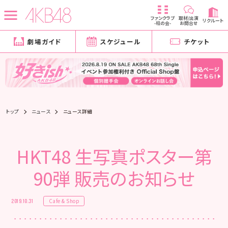
ファンクラブ
取材/出演
リクルート
-柱の会-
お問合せ
劇場ガイド
スケジュール
チケット
トップ
ニュース
ニュース詳細
HKT48 生写真ポスター第
90弾 販売のお知らせ
Cafe & Shop
2019.10.31