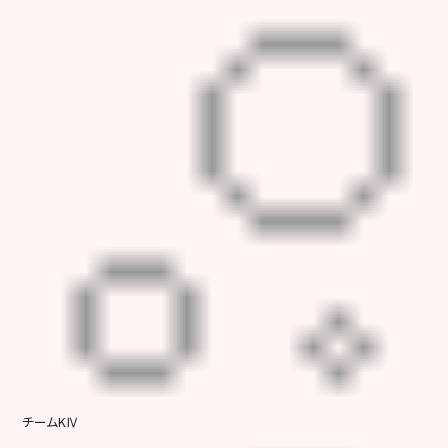
チームKⅣ