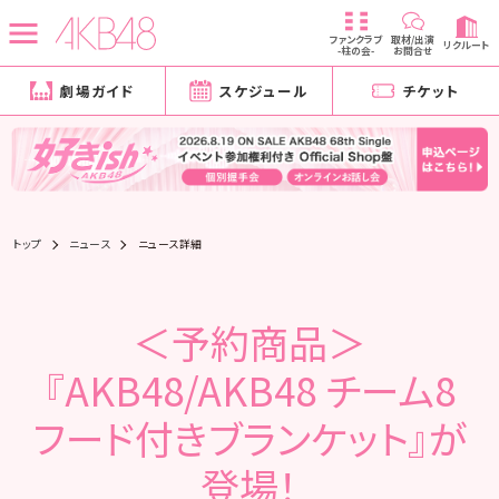
ファンクラブ
取材/出演
リクルート
-柱の会-
お問合せ
劇場ガイド
スケジュール
チケット
トップ
ニュース
ニュース詳細
＜予約商品＞
『AKB48/AKB48 チーム8
フード付きブランケット』が
登場！