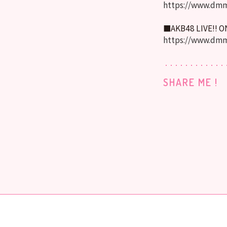
https://www.dmm
■AKB48 LIVE!! 
https://www.dmm
SHARE ME !