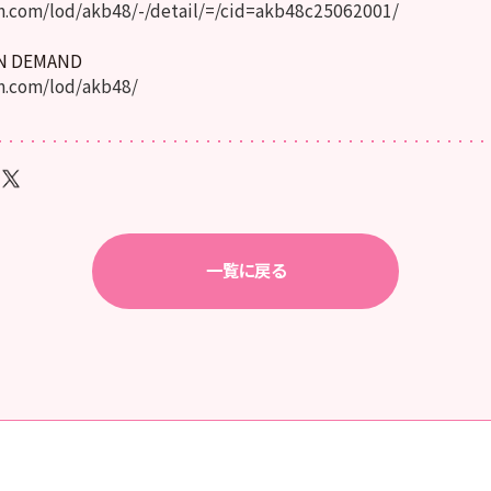
.com/lod/akb48/-/detail/=/cid=akb48c25062001/
ON DEMAND
.com/lod/akb48/
一覧に戻る