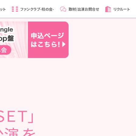
ット
ファンクラブ
-柱の会-
取材/出演
お問合せ
リクルート
ＳＥＴ」
演 を