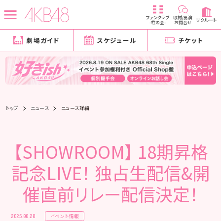
ファンクラブ
取材/出演
リクルート
-柱の会-
お問合せ
劇場ガイド
スケジュール
チケット
トップ
ニュース
ニュース詳細
【SHOWROOM】 18期昇格
記念LIVE！ 独占生配信&開
催直前リレー配信決定！
イベント情報
2025.06.20