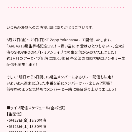
いつもAKB48へのご声援、誠にありがとうございます。
6月27日(金)〜29日(日)KT Zepp Yokohamaにて開催いたします、
「AKB48 18期生昇格記念LIVE！〜青い空には 雲はひとつもない〜」全4公
演のSHOWROOMプレミアムライブでの生配信が決定いたしました！
約1ヶ月のアーカイブ配信に加え、後日 各公演の同時視聴コメンタリー生
配信も実施します！
そして！明日から6日間、18期生メンバーによるリレー配信も決定！
いよいよ来週末に迫った本番を前にメンバーは・・・楽しみ？緊張？
前夜祭のような気持ちでメンバーと一緒に毎日盛り上がりましょう！
■ライブ配信スケジュール(全4公演）
【生配信】
・6月27日(金) 18:30開演
・6月28日(土) 13:30開演