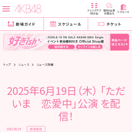
ファンクラブ
取材/出演
リクルート
-柱の会-
お問合せ
劇場ガイド
スケジュール
チケット
トップ
ニュース
ニュース詳細
2025年6月19日（木） 「ただ
いま 恋愛中」公演 を配
信！
劇場配信
2025.06.20